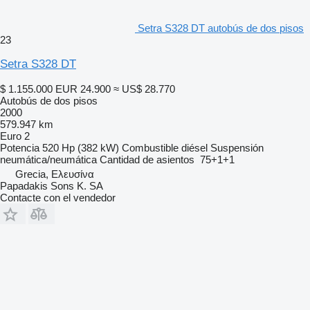
Setra S328 DT autobús de dos pisos
23
Setra S328 DT
$ 1.155.000
EUR 24.900
≈ US$ 28.770
Autobús de dos pisos
2000
579.947 km
Euro 2
Potencia
520 Hp (382 kW)
Combustible
diésel
Suspensión
neumática/neumática
Cantidad de asientos
75+1+1
Grecia, Ελευσίνα
Papadakis Sons K. SA
Contacte con el vendedor