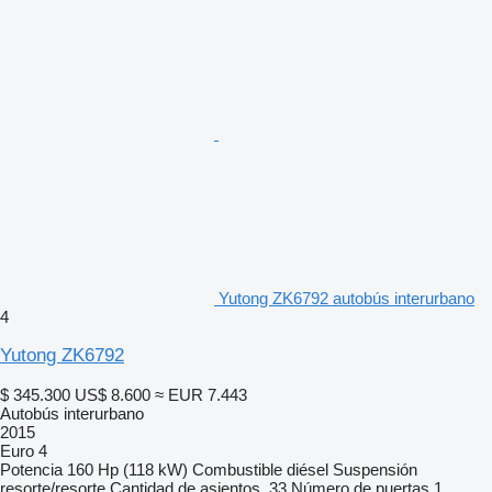
Yutong ZK6792 autobús interurbano
4
Yutong ZK6792
$ 345.300
US$ 8.600
≈ EUR 7.443
Autobús interurbano
2015
Euro 4
Potencia
160 Hp (118 kW)
Combustible
diésel
Suspensión
resorte/resorte
Cantidad de asientos
33
Número de puertas
1