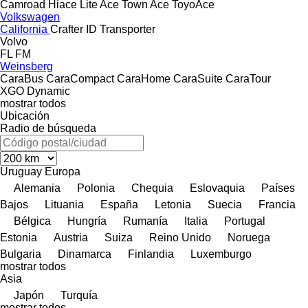
Camroad
Hiace
Lite Ace
Town Ace
ToyoAce
Volkswagen
California
Crafter
ID
Transporter
Volvo
FL
FM
Weinsberg
CaraBus
CaraCompact
CaraHome
CaraSuite
CaraTour
XGO Dynamic
mostrar todos
Ubicación
Radio de búsqueda
Uruguay
Europa
Alemania
Polonia
Chequia
Eslovaquia
Países
Bajos
Lituania
España
Letonia
Suecia
Francia
Bélgica
Hungría
Rumanía
Italia
Portugal
Estonia
Austria
Suiza
Reino Unido
Noruega
Bulgaria
Dinamarca
Finlandia
Luxemburgo
mostrar todos
Asia
Japón
Turquía
mostrar todos