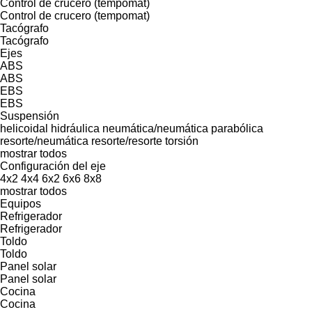
Control de crucero (tempomat)
Control de crucero (tempomat)
Tacógrafo
Tacógrafo
Ejes
ABS
ABS
EBS
EBS
Suspensión
helicoidal
hidráulica
neumática/neumática
parabólica
resorte/neumática
resorte/resorte
torsión
mostrar todos
Configuración del eje
4x2
4x4
6x2
6x6
8x8
mostrar todos
Equipos
Refrigerador
Refrigerador
Toldo
Toldo
Panel solar
Panel solar
Cocina
Cocina