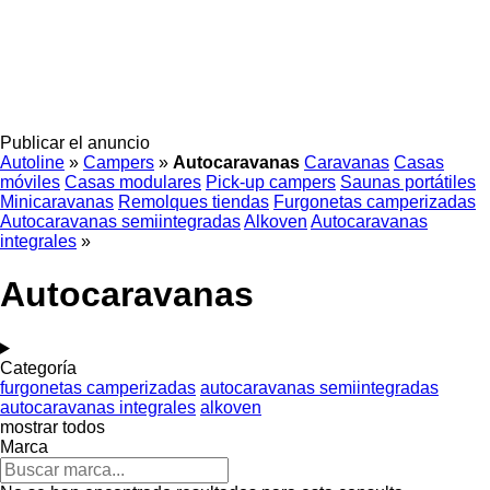
Publicar el anuncio
Autoline
»
Campers
»
Autocaravanas
Caravanas
Casas
móviles
Casas modulares
Pick-up campers
Saunas portátiles
Minicaravanas
Remolques tiendas
Furgonetas camperizadas
Autocaravanas semiintegradas
Alkoven
Autocaravanas
integrales
»
Autocaravanas
Categoría
furgonetas camperizadas
autocaravanas semiintegradas
autocaravanas integrales
alkoven
mostrar todos
Marca