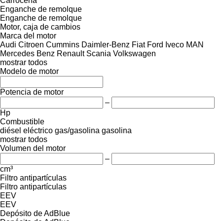
Carrocería
Enganche de remolque
Enganche de remolque
Motor, caja de cambios
Marca del motor
Audi
Citroen
Cummins
Daimler-Benz
Fiat
Ford
Iveco
MAN
Mercedes Benz
Renault
Scania
Volkswagen
mostrar todos
Modelo de motor
Potencia de motor
–
Hp
Combustible
diésel
eléctrico
gas/gasolina
gasolina
mostrar todos
Volumen del motor
–
cm³
Filtro antipartículas
Filtro antipartículas
EEV
EEV
Depósito de AdBlue