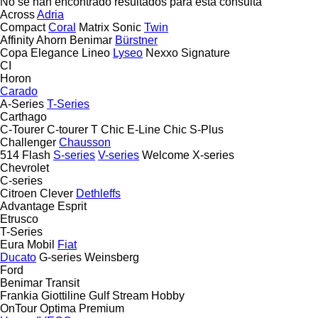
No se han encontrado resultados para esta consulta
Across
Adria
Compact
Coral
Matrix
Sonic
Twin
Affinity
Ahorn
Benimar
Bürstner
Copa
Elegance
Lineo
Lyseo
Nexxo
Signature
CI
Horon
Carado
A-Series
T-Series
Carthago
C-Tourer
C-tourer T
Chic E-Line
Chic S-Plus
Challenger
Chausson
514
Flash
S-series
V-series
Welcome
X-series
Chevrolet
C-series
Citroen
Clever
Dethleffs
Advantage
Esprit
Etrusco
T-Series
Eura Mobil
Fiat
Ducato
G-series
Weinsberg
Ford
Benimar
Transit
Frankia
Giottiline
Gulf Stream
Hobby
OnTour
Optima
Premium