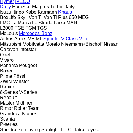
Hymer
IVECO
Daily
EuroStar
Magirus
Turbo Daily
Isuzu
Itineo
Kabe
Karmann
Knaus
BoxLife
Sky i
Van TI
Van Ti Plus 650 MEG
LMC
La Marca
La Strada
Laika
MAN
L2000
TGE
TGM
TGS
McLouis
Mercedes-Benz
Actros
Arocs
MB
ML
Sprinter
V-Class
Vito
Mitsubishi
Mobilvetta
Morelo
Niesmann+Bischoff
Nissan
Caravan
Interstar
Opel
Vivaro
Panama
Peugeot
Boxer
Pilote
Pössl
2WIN
Vanster
Rapido
8-Series
V-Series
Renault
Master
Midliner
Rimor
Roller Team
Granduca
Kronos
Scania
P-series
Spectra
Sun Living
Sunlight
T.E.C.
Tatra
Toyota