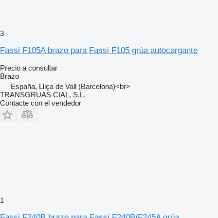
3
Fassi F105A brazo para Fassi F105 grúa autocargante
Precio a consultar
Brazo
España, Lliça de Vall (Barcelona)<br>
TRANSGRUAS CIAL, S.L.
Contacte con el vendedor
1
Fassi F240B brazo para Fassi F240B/F245A grúa