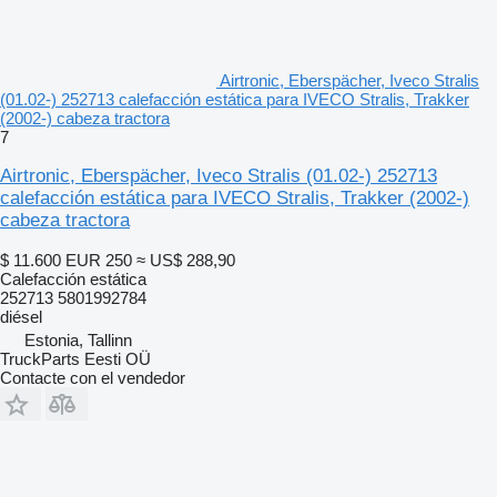
Airtronic, Eberspächer, Iveco Stralis
(01.02-) 252713 calefacción estática para IVECO Stralis, Trakker
(2002-) cabeza tractora
7
Airtronic, Eberspächer, Iveco Stralis (01.02-) 252713
calefacción estática para IVECO Stralis, Trakker (2002-)
cabeza tractora
$ 11.600
EUR 250
≈ US$ 288,90
Calefacción estática
252713 5801992784
diésel
Estonia, Tallinn
TruckParts Eesti OÜ
Contacte con el vendedor