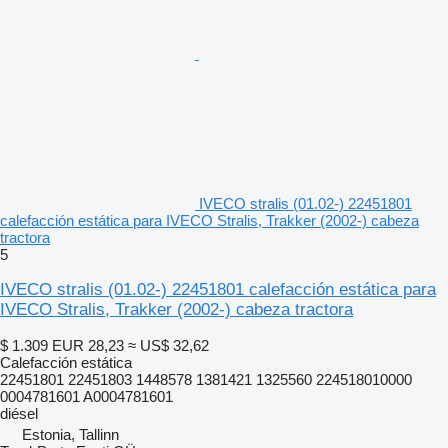
IVECO stralis (01.02-) 22451801
calefacción estática para IVECO Stralis, Trakker (2002-) cabeza
tractora
5
IVECO stralis (01.02-) 22451801 calefacción estática para
IVECO Stralis, Trakker (2002-) cabeza tractora
$ 1.309
EUR 28,23
≈ US$ 32,62
Calefacción estática
22451801 22451803 1448578 1381421 1325560 224518010000
0004781601 A0004781601
diésel
Estonia, Tallinn