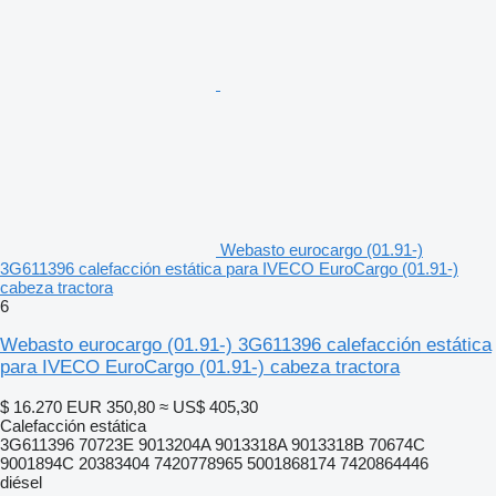
Webasto eurocargo (01.91-)
3G611396 calefacción estática para IVECO EuroCargo (01.91-)
cabeza tractora
6
Webasto eurocargo (01.91-) 3G611396 calefacción estática
para IVECO EuroCargo (01.91-) cabeza tractora
$ 16.270
EUR 350,80
≈ US$ 405,30
Calefacción estática
3G611396 70723E 9013204A 9013318A 9013318B 70674C
9001894С 20383404 7420778965 5001868174 7420864446
diésel