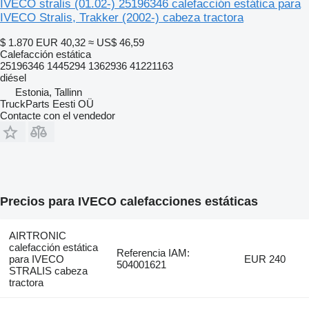
IVECO stralis (01.02-) 25196346 calefacción estática para
IVECO Stralis, Trakker (2002-) cabeza tractora
$ 1.870
EUR 40,32
≈ US$ 46,59
Calefacción estática
25196346 1445294 1362936 41221163
diésel
Estonia, Tallinn
TruckParts Eesti OÜ
Contacte con el vendedor
Precios para IVECO calefacciones estáticas
AIRTRONIC
calefacción estática
Referencia IAM:
para IVECO
EUR 240
504001621
STRALIS cabeza
tractora