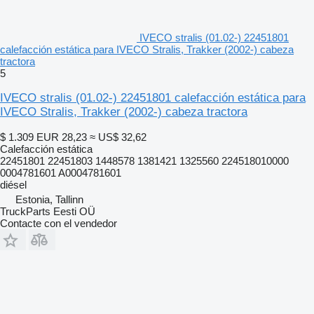
IVECO stralis (01.02-) 22451801
calefacción estática para IVECO Stralis, Trakker (2002-) cabeza
tractora
5
IVECO stralis (01.02-) 22451801 calefacción estática para
IVECO Stralis, Trakker (2002-) cabeza tractora
$ 1.309
EUR 28,23
≈ US$ 32,62
Calefacción estática
22451801 22451803 1448578 1381421 1325560 224518010000
0004781601 A0004781601
diésel
Estonia, Tallinn
TruckParts Eesti OÜ
Contacte con el vendedor