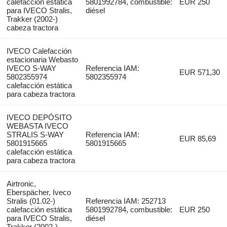
calefacción estática
5801992784, combustible:
EUR 250
para IVECO Stralis,
diésel
Trakker (2002-)
cabeza tractora
IVECO Calefacción
estacionaria Webasto
IVECO S-WAY
Referencia IAM:
EUR 571,30
5802355974
5802355974
calefacción estática
para cabeza tractora
IVECO DEPÓSITO
WEBASTA IVECO
STRALIS S-WAY
Referencia IAM:
EUR 85,69
5801915665
5801915665
calefacción estática
para cabeza tractora
Airtronic,
Eberspächer, Iveco
Stralis (01.02-)
Referencia IAM: 252713
calefacción estática
5801992784, combustible:
EUR 250
para IVECO Stralis,
diésel
Trakker (2002-)