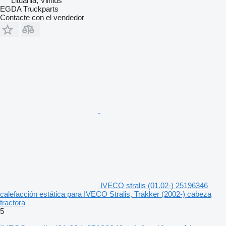
Lituania, Vilnius
EGDA Truckparts
Contacte con el vendedor
IVECO stralis (01.02-) 25196346
calefacción estática para IVECO Stralis, Trakker (2002-) cabeza
tractora
5