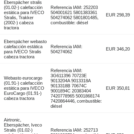
Eberspächer stralis
(01.02-) calefacción
Referencia IAM: 252203
estática para IVECO
504001621 5801383361
EUR 298,39
Stralis, Trakker
504274062 5801801485,
(2002-) cabeza
combustible: diésel
tractora
Eberspächer webasto
calefacción estática
Referencia IAM:
EUR 346,20
para IVECO Stralis
504274062
cabeza tractora
Referencia IAM:
3G611396 70723E
Webasto eurocargo
9013204A 9013318A
(01.91-) calefacción
9013318B 70674C
estática para IVECO
EUR 350,81
9001894С 20383404
EuroCargo (01.91-)
7420778965 5001868174
cabeza tractora
7420864446, combustible:
diésel
Airtronic,
Eberspächer, Iveco
Stralis (01.02-)
Referencia IAM: 252713