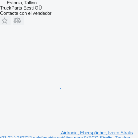
Estonia, Tallinn
TruckParts Eesti OÜ
Contacte con el vendedor
Airtronic, Eberspächer, Iveco Stralis
(01.02-) 252713 calefacción estática para IVECO Stralis, Trakker