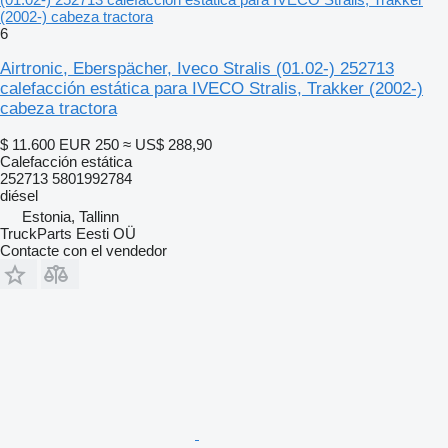
(2002-) cabeza tractora
6
Airtronic, Eberspächer, Iveco Stralis (01.02-) 252713
calefacción estática para IVECO Stralis, Trakker (2002-)
cabeza tractora
$ 11.600
EUR 250
≈ US$ 288,90
Calefacción estática
252713 5801992784
diésel
Estonia, Tallinn
TruckParts Eesti OÜ
Contacte con el vendedor