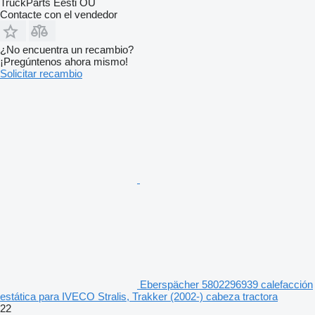
TruckParts Eesti OÜ
Contacte con el vendedor
¿No encuentra un recambio?
¡Pregúntenos ahora mismo!
Solicitar recambio
Eberspächer 5802296939 calefacción
estática para IVECO Stralis, Trakker (2002-) cabeza tractora
22