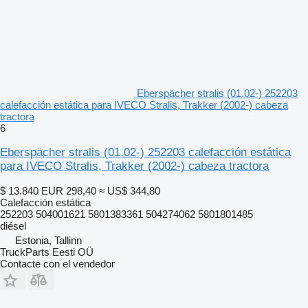
Eberspächer stralis (01.02-) 252203
calefacción estática para IVECO Stralis, Trakker (2002-) cabeza
tractora
6
Eberspächer stralis (01.02-) 252203 calefacción estática
para IVECO Stralis, Trakker (2002-) cabeza tractora
$ 13.840
EUR 298,40
≈ US$ 344,80
Calefacción estática
252203 504001621 5801383361 504274062 5801801485
diésel
Estonia, Tallinn
TruckParts Eesti OÜ
Contacte con el vendedor