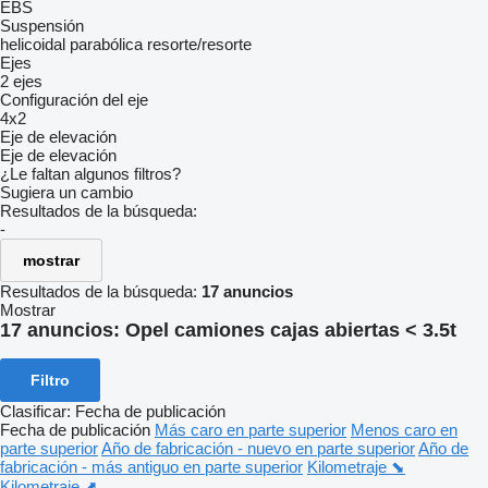
EBS
Suspensión
helicoidal
parabólica
resorte/resorte
Ejes
2 ejes
Configuración del eje
4x2
Eje de elevación
Eje de elevación
¿Le faltan algunos filtros?
Sugiera un cambio
Resultados de la búsqueda:
-
mostrar
Resultados de la búsqueda:
17 anuncios
Mostrar
17 anuncios:
Opel camiones cajas abiertas < 3.5t
Filtro
Clasificar
:
Fecha de publicación
Fecha de publicación
Más caro en parte superior
Menos caro en
parte superior
Año de fabricación - nuevo en parte superior
Año de
fabricación - más antiguo en parte superior
Kilometraje ⬊
Kilometraje ⬈