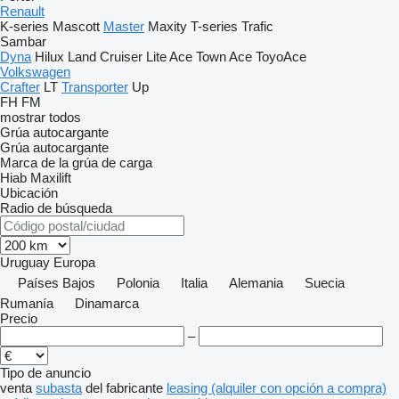
Renault
K-series
Mascott
Master
Maxity
T-series
Trafic
Sambar
Dyna
Hilux
Land Cruiser
Lite Ace
Town Ace
ToyoAce
Volkswagen
Crafter
LT
Transporter
Up
FH
FM
mostrar todos
Grúa autocargante
Grúa autocargante
Marca de la grúa de carga
Hiab
Maxilift
Ubicación
Radio de búsqueda
Uruguay
Europa
Países Bajos
Polonia
Italia
Alemania
Suecia
Rumanía
Dinamarca
Precio
–
Tipo de anuncio
venta
subasta
del fabricante
leasing (alquiler con opción a compra)