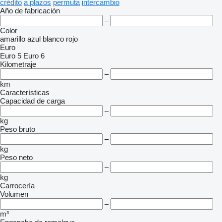
crédito
a plazos
permuta
intercambio
Año de fabricación
–
Color
amarillo
azul
blanco
rojo
Euro
Euro 5
Euro 6
Kilometraje
–
km
Características
Capacidad de carga
–
kg
Peso bruto
–
kg
Peso neto
–
kg
Carrocería
Volumen
–
m³