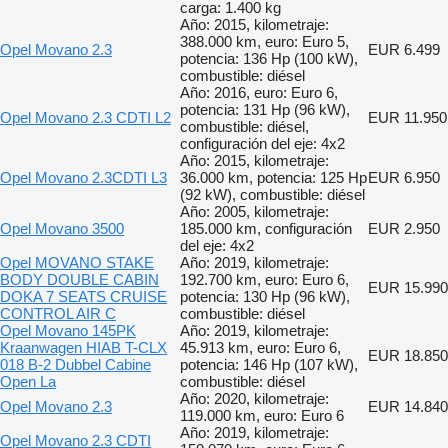
carga: 1.400 kg
Año: 2015, kilometraje:
388.000 km, euro: Euro 5,
Opel Movano 2.3
EUR 6.499
potencia: 136 Hp (100 kW),
combustible: diésel
Año: 2016, euro: Euro 6,
potencia: 131 Hp (96 kW),
Opel Movano 2.3 CDTI L2
EUR 11.950
combustible: diésel,
configuración del eje: 4x2
Año: 2015, kilometraje:
Opel Movano 2.3CDTI L3
36.000 km, potencia: 125 Hp
EUR 6.950
(92 kW), combustible: diésel
Año: 2005, kilometraje:
Opel Movano 3500
185.000 km, configuración
EUR 2.950
del eje: 4x2
Opel MOVANO STAKE
Año: 2019, kilometraje:
BODY DOUBLE CABIN
192.700 km, euro: Euro 6,
EUR 15.990
DOKA 7 SEATS CRUISE
potencia: 130 Hp (96 kW),
CONTROL AIR C
combustible: diésel
Opel Movano 145PK
Año: 2019, kilometraje:
Kraanwagen HIAB T-CLX
45.913 km, euro: Euro 6,
EUR 18.850
018 B-2 Dubbel Cabine
potencia: 146 Hp (107 kW),
Open La
combustible: diésel
Año: 2020, kilometraje:
Opel Movano 2.3
EUR 14.840
119.000 km, euro: Euro 6
Año: 2019, kilometraje:
Opel Movano 2.3 CDTI