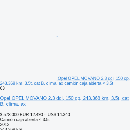
Opel OPEL MOVANO 2.3 dci, 150 cp,
243.368 km, 3.5t, cat B, clima, ax camión caja abierta < 3.5t
63
Opel OPEL MOVANO 2.3 dci, 150 cp, 243.368 km, 3.5t, cat
B, clima, ax
$ 578.000
EUR 12.490
≈ US$ 14.340
Camión caja abierta < 3.5t
2012
243.368 km