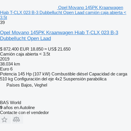
Opel Movano 145PK Kraanwagen
Hiab T-CLX 023 B-3 Dubbellucht Open Laad camión caja abierta <
3.5t
39
Opel Movano 145PK Kraanwagen Hiab T-CLX 023 B-3
Dubbellucht Open Laad
$ 872.400
EUR 18.850
≈ US$ 21.650
Camión caja abierta < 3.5t
2019
38.034 km
Euro 6
Potencia
145 Hp (107 kW)
Combustible
diésel
Capacidad de carga
510 kg
Configuración del eje
4x2
Suspensión
parabólica
Países Bajos, Veghel
BAS World
9
años en Autoline
Contacte con el vendedor