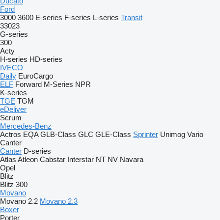
Ducato
Ford
3000
3600
E-series
F-series
L-series
Transit
33023
G-series
300
Acty
H-series
HD-series
IVECO
Daily
EuroCargo
ELF
Forward
M-Series
NPR
K-series
TGE
TGM
eDeliver
Scrum
Mercedes-Benz
Actros
EQA
GLB-Class
GLC
GLE-Class
Sprinter
Unimog
Vario
Canter
Canter
D-series
Atlas
Atleon
Cabstar
Interstar
NT
NV
Navara
Opel
Blitz
Blitz 300
Movano
Movano 2.2
Movano 2.3
Boxer
Porter