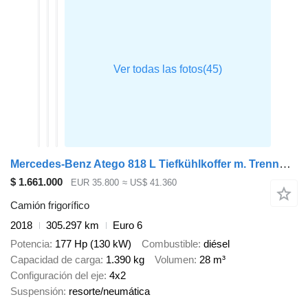
Mercedes-Benz Atego 818 L Tiefkühlkoffer m. Trennwand, Thermo T 800, LBW, Kli
$ 1.661.000
EUR 35.800
≈ US$ 41.360
Camión frigorífico
2018
305.297 km
Euro 6
Potencia
177 Hp (130 kW)
Combustible
diésel
Capacidad de carga
1.390 kg
Volumen
28 m³
Configuración del eje
4x2
Suspensión
resorte/neumática