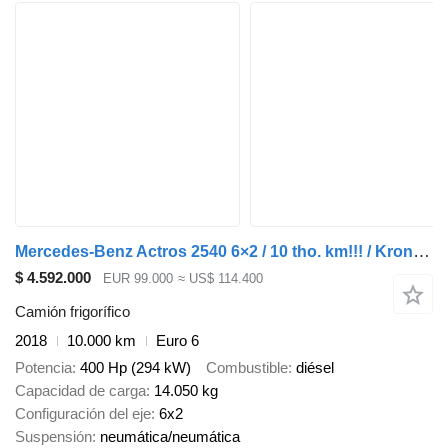
Mercedes-Benz Actros 2540 6×2 / 10 tho. km!!! / Krone 18 EPAL refrigerator / T
$ 4.592.000
EUR 99.000
≈ US$ 114.400
Camión frigorífico
2018
10.000 km
Euro 6
Potencia
400 Hp (294 kW)
Combustible
diésel
Capacidad de carga
14.050 kg
Configuración del eje
6x2
Suspensión
neumática/neumática