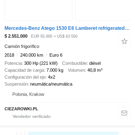
Mercedes-Benz Atego 1530 E6 Lamberet refrigerated truck 17 pallets / load capa
$ 2.551.000
EUR 55.000
≈ US$ 63.550
Camión frigorífico
2018
240.000 km
Euro 6
Potencia
300 Hp (221 kW)
Combustible
diésel
Capacidad de carga
7.000 kg
Volumen
40,8 m³
Configuración del eje
4x2
Suspensión
neumática/neumática
Polonia, Krakow
CIEZAROWKI.PL