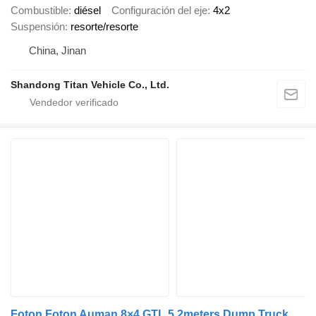
Combustible
diésel
Configuración del eje
4x2
Suspensión
resorte/resorte
China, Jinan
Shandong Titan Vehicle Co., Ltd.
Foton Foton Auman 8×4 GTL 5.2meters Dump Truck for Sale