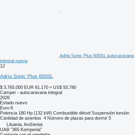
Adria Sonic Plus 600SL autocaravana
integral nueva
12
Adria Sonic Plus 600SL
$ 3.765.000
EUR 81.170
≈ US$ 93.780
Camper - autocaravana integral
2026
Estado
nuevo
Euro 6
Potencia
180 Hp (132 kW)
Combustible
diésel
Suspensión
torsión
Cantidad de asientos
4
Número de plazas para dormir
5
Lituania, Avižieniai
UAB "365 Kemperiai"
Contacte con el vendedor