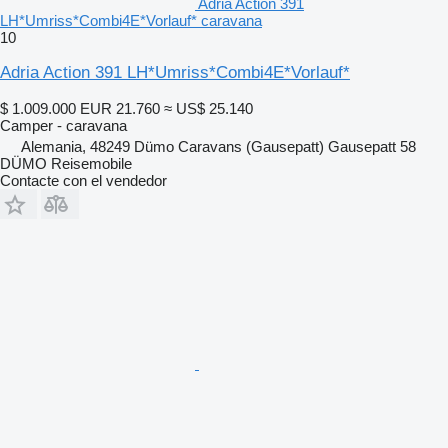
Adria Action 391
LH*Umriss*Combi4E*Vorlauf* caravana
10
Adria Action 391 LH*Umriss*Combi4E*Vorlauf*
$ 1.009.000
EUR 21.760
≈ US$ 25.140
Camper - caravana
Alemania, 48249 Dümo Caravans (Gausepatt) Gausepatt 58
DÜMO Reisemobile
Contacte con el vendedor