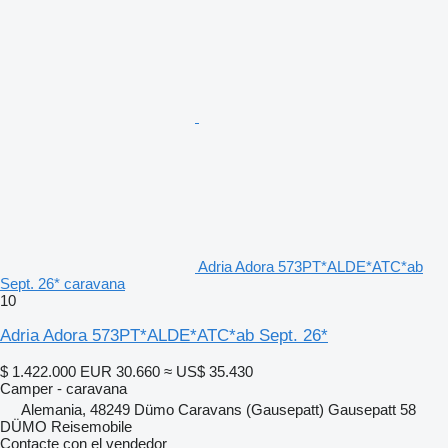
Adria Adora 573PT*ALDE*ATC*ab
Sept. 26* caravana
10
Adria Adora 573PT*ALDE*ATC*ab Sept. 26*
$ 1.422.000
EUR 30.660
≈ US$ 35.430
Camper - caravana
Alemania, 48249 Dümo Caravans (Gausepatt) Gausepatt 58
DÜMO Reisemobile
Contacte con el vendedor