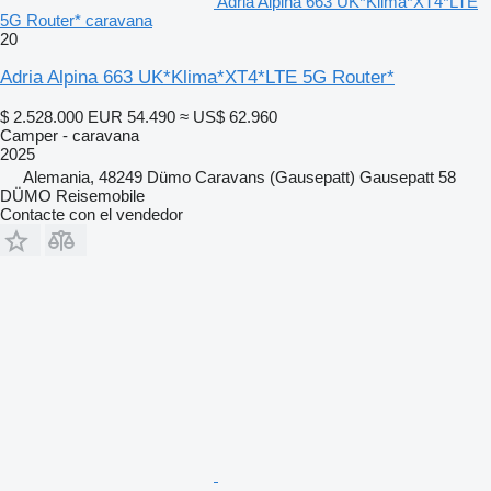
Adria Alpina 663 UK*Klima*XT4*LTE
5G Router* caravana
20
Adria Alpina 663 UK*Klima*XT4*LTE 5G Router*
$ 2.528.000
EUR 54.490
≈ US$ 62.960
Camper - caravana
2025
Alemania, 48249 Dümo Caravans (Gausepatt) Gausepatt 58
DÜMO Reisemobile
Contacte con el vendedor