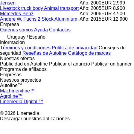
Jensen
Año: 2000
EUR 2.999
Livestock truck body Animal transport
Año: 2005
EUR 8.900
Mercedes-Benz
Año: 2006
EUR 4.500
Andere W. Fuchs 2 Stock Aluminium
Año: 2015
EUR 12.900
Empresa
Quiénes somos
Ayuda
Contactos
Uruguay / Español
Información
Términos y condiciones
Política de privacidad
Consejos de
seguridad
Reseñas de Autoline
Catálogo de marcas
Nuestras ofertas
Publicidad en Autoline
Publicar el anuncio
Publicar un banner
Programa de afiliados
Empresas
Nuestros proyectos
Autoline™
Machineryline™
Agroline™
Linemedia Digital ™
© 2026 Linemedia
Descargar nuestras aplicaciones