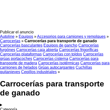
Publicar el anuncio
Autoline
»
Equipos
»
Accesorios para camiones y remolques
»
Carrocerías
»
Carrocerías para transporte de ganado
Carrocerías basculantes
Equipos de gancho
Carrocerías
furgónes
Carrocerías caja abierta
Carrocerías frigoríficas
Carrocerías plataformas
Carrocerías con toldos
Carrocerías
grúas portacoches
Carrocerías cisterna
Carrocerías para
transporte de madera
Carrocerías isotérmicas
Carrocerías para
camiones de helados
Grúas autocargantes
Cuchillas
quitanieves
Cepillos industriales
»
Carrocerías para transporte
de ganado
Categoría