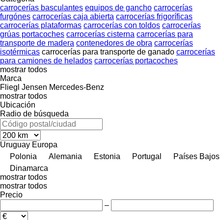
carrocerías basculantes
equipos de gancho
carrocerías
furgónes
carrocerías caja abierta
carrocerías frigoríficas
carrocerías plataformas
carrocerías con toldos
carrocerías
grúas portacoches
carrocerías cisterna
carrocerías para
transporte de madera
contenedores de obra
carrocerías
isotérmicas
carrocerías para transporte de ganado
carrocerías
para camiones de helados
carrocerías portacoches
mostrar todos
Marca
Fliegl
Jensen
Mercedes-Benz
mostrar todos
Ubicación
Radio de búsqueda
Uruguay
Europa
Polonia
Alemania
Estonia
Portugal
Países Bajos
Dinamarca
mostrar todos
mostrar todos
Precio
–