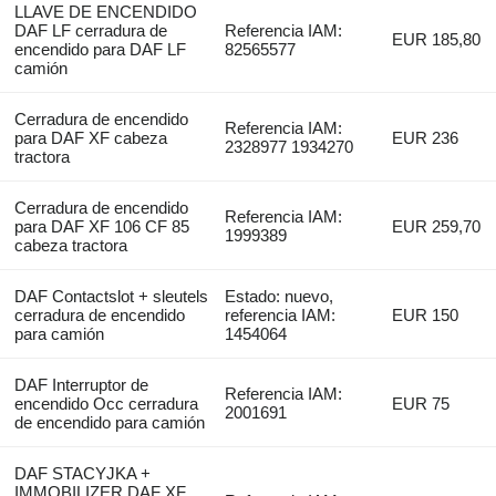
LLAVE DE ENCENDIDO
DAF LF cerradura de
Referencia IAM:
EUR 185,80
encendido para DAF LF
82565577
camión
Cerradura de encendido
Referencia IAM:
para DAF XF cabeza
EUR 236
2328977 1934270
tractora
Cerradura de encendido
Referencia IAM:
para DAF XF 106 CF 85
EUR 259,70
1999389
cabeza tractora
DAF Contactslot + sleutels
Estado: nuevo,
cerradura de encendido
referencia IAM:
EUR 150
para camión
1454064
DAF Interruptor de
Referencia IAM:
encendido Occ cerradura
EUR 75
2001691
de encendido para camión
DAF STACYJKA +
IMMOBILIZER DAF XF