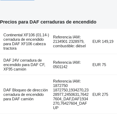
Precios para DAF cerraduras de encendido
Continental XF106 (01.14-)
Referencia IAM:
cerradura de encendido
2134901 2328979,
EUR 149,19
para DAF XF106 cabeza
combustible: diésel
tractora
DAF 24V cerradura de
Referencia IAM:
encendido para DAF CF,
EUR 75
0501142
XF95 camión
Referencia IAM:
1872750
DAF Bloqueo de dirección
1872750,1934270,23
cerradura de encendido
28977,2450631,7642
EUR 275
para DAF camión
7604_DAF,DAF1934
270,76427604_DAF
UP