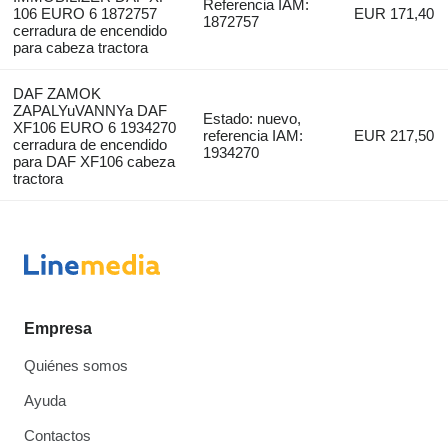
Referencia IAM:
106 EURO 6 1872757
EUR 171,40
1872757
cerradura de encendido
para cabeza tractora
DAF ZAMOK
ZAPALYuVANNYa DAF
Estado: nuevo,
XF106 EURO 6 1934270
referencia IAM:
EUR 217,50
cerradura de encendido
1934270
para DAF XF106 cabeza
tractora
Empresa
Quiénes somos
Ayuda
Contactos