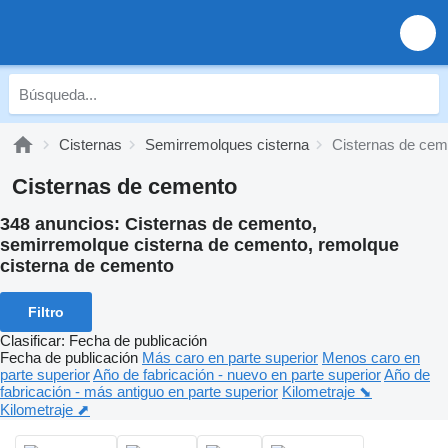
Cisternas
Semirremolques cisterna
Cisternas de cem
Cisternas de cemento
348 anuncios:
Cisternas de cemento,
semirremolque cisterna de cemento, remolque
cisterna de cemento
Filtro
Clasificar
:
Fecha de publicación
Fecha de publicación
Más caro en parte superior
Menos caro en
parte superior
Año de fabricación - nuevo en parte superior
Año de
fabricación - más antiguo en parte superior
Kilometraje ⬊
Kilometraje ⬈