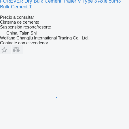
FOREVER Dry Bulk Cement Trailer V Type 3 Axle 50m3
Bulk Cement T
Precio a consultar
Cisterna de cemento
Suspensión
resorte/resorte
China, Taian Shi
Weifang Changjiu International Trading Co., Ltd.
Contacte con el vendedor