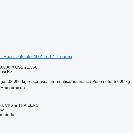
 Fuel tank alu 40.4 m3 / 6 comp
9.000
≈ US$ 21.950
ustible
rga
32.000 kg
Suspensión
neumática/neumática
Peso neto
6.000 kg
, Hoogerheide
RUCKS & TRAILERS
ine
vendedor