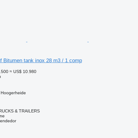
f Bitumen tank inox 28 m3 / 1 comp
.500
≈ US$ 10.980
n
, Hoogerheide
RUCKS & TRAILERS
ine
vendedor