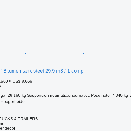
f Bitumen tank steel 29.9 m3 / 1 comp
.500
≈ US$ 8.666
n
rga
28.160 kg
Suspensión
neumática/neumática
Peso neto
7.840 kg
, Hoogerheide
RUCKS & TRAILERS
ine
vendedor