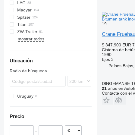
LAG
BPO
LPG
TF
EUT
ASW
TX
Stralis
Modulo
TSA
SSK
Magyar
KIP
SSL
0-3
TGS
Spitzer
TSA
STB
GSA
S-series
SA
L-series
CM
MACOLA
SCT
TS
Bitumen tank ino
19
Titan
STS
O-3
SR
SL
SF
LPG
ZW-Trailer
SK
OPL 38
SP
ADR
97
NS
LPG
Crane Fruehau
mostrar todos
TX
$ 347.900
EUR 7
Cisterna de betú
1990
Ejes
3
Ubicación
Países Bajos
Radio de búsqueda
DINGEMANSE T
21
años en Autol
Contacte con el 
Uruguay
Precio
–