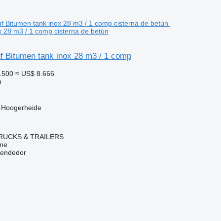
x 28 m3 / 1 comp cisterna de betún
f Bitumen tank inox 28 m3 / 1 comp
.500
≈ US$ 8.666
n
, Hoogerheide
RUCKS & TRAILERS
ine
vendedor