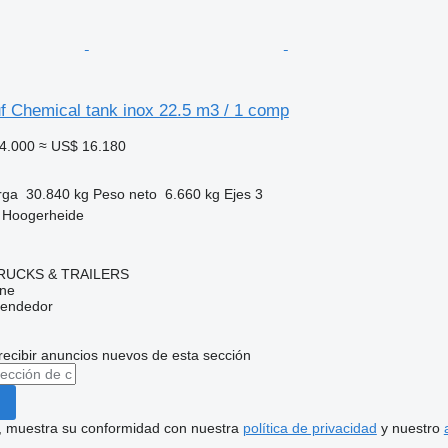
f Chemical tank inox 22.5 m3 / 1 comp
4.000
≈ US$ 16.180
rga
30.840 kg
Peso neto
6.660 kg
Ejes
3
, Hoogerheide
RUCKS & TRAILERS
ine
vendedor
recibir anuncios nuevos de esta sección
uí, muestra su conformidad con nuestra
política de privacidad
y nuestro