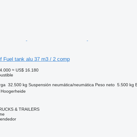
 Fuel tank alu 37 m3 / 2 comp
4.000
≈ US$ 16.180
ustible
rga
32.500 kg
Suspensión
neumática/neumática
Peso neto
5.500 kg
, Hoogerheide
RUCKS & TRAILERS
ine
vendedor