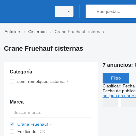
Autoline
Cisternas
Crane Fruehauf cisternas
Crane Fruehauf cisternas
7 anuncios:
Categoría
Filtro
semirremolques cisterna
Clasificar
:
Fecha 
cisternas de betún
Fecha de publica
antiguo en parte 
cisternas de combustible
Marca
cisternas alimentarias
cisternas químicas
Crane Fruehauf
SVM
NCG
CB
T-series
SAPL
KIS
STF
ADR
SOA
Feldbinder
NG
BPDO
K series
LPG
AMMONIA
Carrytank