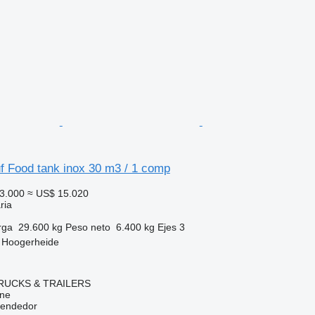
f Food tank inox 30 m3 / 1 comp
3.000
≈ US$ 15.020
ria
rga
29.600 kg
Peso neto
6.400 kg
Ejes
3
, Hoogerheide
RUCKS & TRAILERS
ine
vendedor