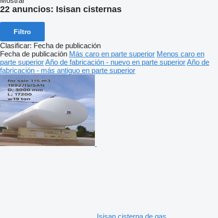
Mostrar
22 anuncios:
Isisan cisternas
Filtro
Clasificar
:
Fecha de publicación
Fecha de publicación
Más caro en parte superior
Menos caro en
parte superior
Año de fabricación - nuevo en parte superior
Año de
fabricación - más antiguo en parte superior
Isisan cisterna de gas