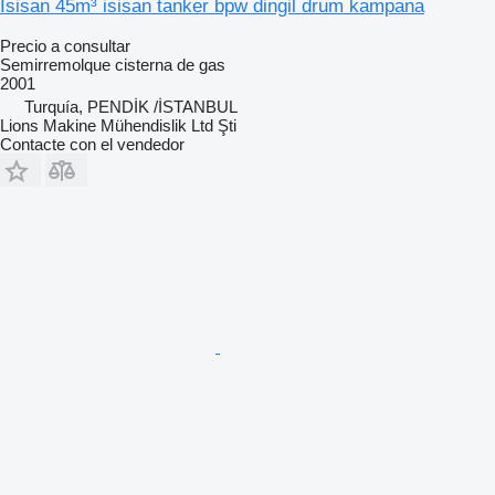
Isisan 45m³ isisan tanker bpw dingil drum kampana
Precio a consultar
Semirremolque cisterna de gas
2001
Turquía, PENDİK /İSTANBUL
Lions Makine Mühendislik Ltd Şti
Contacte con el vendedor