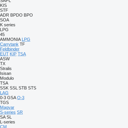
SAPL
KIS
STF
ADR
BPDO
BPO
SOA
K series
LPG
45
AMMONIA
LPG
Carrytank
TF
Feldbinder
EUT
KIP
TSA
ASW
TX
Stralis
Isisan
Modulo
TSA
SSK
SSL
STB
STS
LAG
0-3
GSA
O-3
TGS
Magyar
S-series
SR
SA
SL
L-series
CM