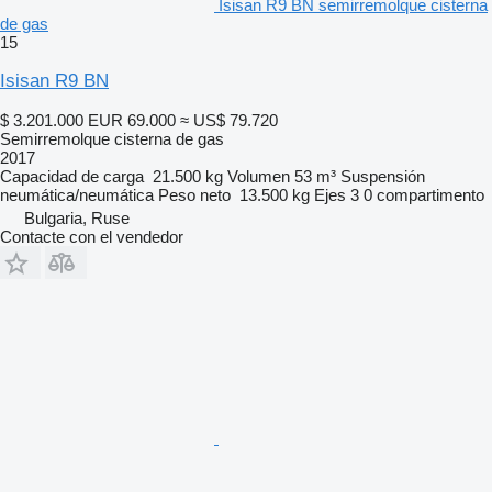
Isisan R9 BN semirremolque cisterna
de gas
15
Isisan R9 BN
$ 3.201.000
EUR 69.000
≈ US$ 79.720
Semirremolque cisterna de gas
2017
Capacidad de carga
21.500 kg
Volumen
53 m³
Suspensión
neumática/neumática
Peso neto
13.500 kg
Ejes
3
0 compartimento
Bulgaria, Ruse
Contacte con el vendedor