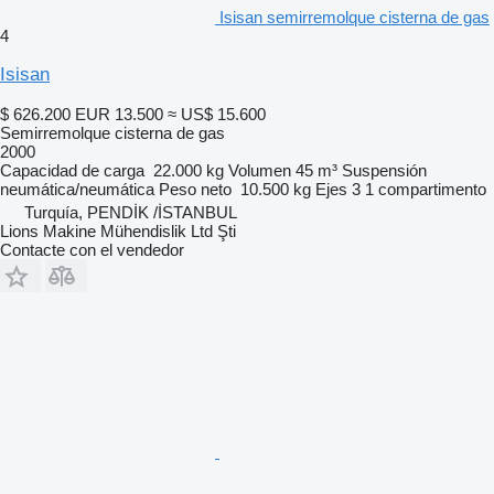
Isisan semirremolque cisterna de gas
4
Isisan
$ 626.200
EUR 13.500
≈ US$ 15.600
Semirremolque cisterna de gas
2000
Capacidad de carga
22.000 kg
Volumen
45 m³
Suspensión
neumática/neumática
Peso neto
10.500 kg
Ejes
3
1 compartimento
Turquía, PENDİK /İSTANBUL
Lions Makine Mühendislik Ltd Şti
Contacte con el vendedor