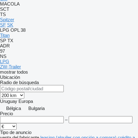
MACOLA
SCT
TS
Spitzer
SF
SK
LPG
OPL 38
Titan
SP
TX
ADR
97
NS
LPG
ZW-Trailer
mostrar todos
Ubicación
Radio de búsqueda
Uruguay
Europa
Bélgica
Bulgaria
Precio
–
Tipo de anuncio
venta
del fabricante
leasing (alquiler con opción a compra)
crédito
a