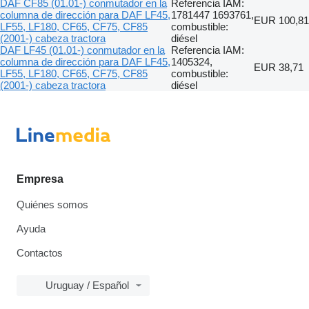
DAF CF85 (01.01-) conmutador en la
Referencia IAM:
columna de dirección para DAF LF45,
1781447 1693761,
EUR 100,81
LF55, LF180, CF65, CF75, CF85
combustible:
(2001-) cabeza tractora
diésel
DAF LF45 (01.01-) conmutador en la
Referencia IAM:
columna de dirección para DAF LF45,
1405324,
EUR 38,71
LF55, LF180, CF65, CF75, CF85
combustible:
(2001-) cabeza tractora
diésel
Empresa
Quiénes somos
Ayuda
Contactos
Uruguay / Español