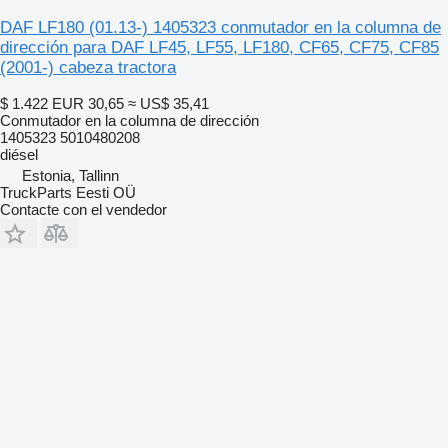
DAF LF180 (01.13-) 1405323 conmutador en la columna de
dirección para DAF LF45, LF55, LF180, CF65, CF75, CF85
(2001-) cabeza tractora
$ 1.422
EUR 30,65
≈ US$ 35,41
Conmutador en la columna de dirección
1405323 5010480208
diésel
Estonia, Tallinn
TruckParts Eesti OÜ
Contacte con el vendedor