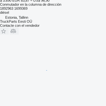
$ 3.890
EUR 83,87
≈ US$ 96,90
Conmutador en la columna de dirección
1892963 1699369
diésel
Estonia, Tallinn
TruckParts Eesti OÜ
Contacte con el vendedor