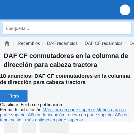
Recambios
DAF recambios
DAF CF recambios
DA
DAF CF conmutadores en la columna de
dirección para cabeza tractora
18 anuncios:
DAF CF conmutadores en la columna
de dirección para cabeza tractora
Filtro
Clasificar
:
Fecha de publicación
Fecha de publicación
Más caro en parte superior
Menos caro en
parte superior
Año de fabricación - nuevo en parte superior
Año de
fabricación - más antiguo en parte superior