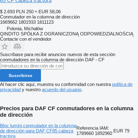
65 CF cabeza tractora
$ 2.693
PLN 250
≈ EUR 58,06
Conmutador en la columna de dirección
1669662 1801933 1811123
Polonia, Michałów
QINDITO SPÓŁKA Z OGRANICZONĄ ODPOWIEDZIALNOŚCIĄ
Contacte con el vendedor
Suscríbase para recibir anuncios nuevos de esta sección
conmutadores en la columna de dirección
DAF - CF
Suscribirse
Al hacer clic aquí, muestra su conformidad con nuestra
política de
privacidad
y nuestro
acuerdo del usuario
.
Precios para DAF CF conmutadores en la columna
de dirección
Bloc lumini conmutador en la columna
Referencia IAM:
de dirección para DAF CF85 cabeza
EUR 79
1789660 1892960
tractora