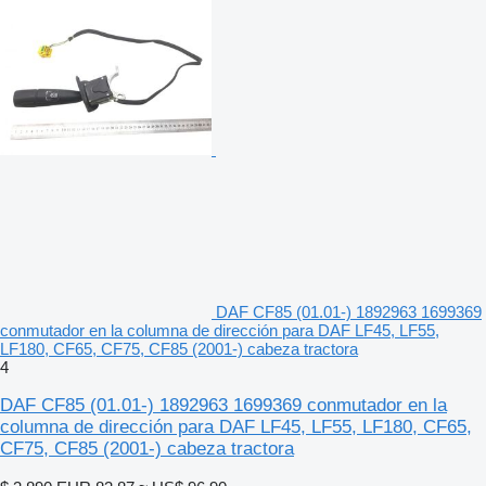
DAF CF85 (01.01-) 1892963 1699369
conmutador en la columna de dirección para DAF LF45, LF55,
LF180, CF65, CF75, CF85 (2001-) cabeza tractora
4
DAF CF85 (01.01-) 1892963 1699369 conmutador en la
columna de dirección para DAF LF45, LF55, LF180, CF65,
CF75, CF85 (2001-) cabeza tractora