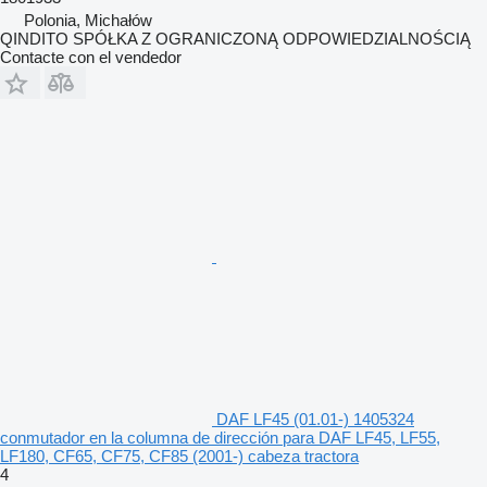
Polonia, Michałów
QINDITO SPÓŁKA Z OGRANICZONĄ ODPOWIEDZIALNOŚCIĄ
Contacte con el vendedor
DAF LF45 (01.01-) 1405324
conmutador en la columna de dirección para DAF LF45, LF55,
LF180, CF65, CF75, CF85 (2001-) cabeza tractora
4