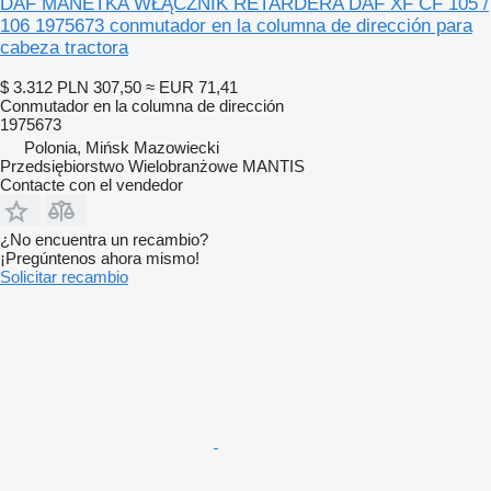
DAF MANETKA WŁĄCZNIK RETARDERA DAF XF CF 105 /
106 1975673 conmutador en la columna de dirección para
cabeza tractora
$ 3.312
PLN 307,50
≈ EUR 71,41
Conmutador en la columna de dirección
1975673
Polonia, Mińsk Mazowiecki
Przedsiębiorstwo Wielobranżowe MANTIS
Contacte con el vendedor
¿No encuentra un recambio?
¡Pregúntenos ahora mismo!
Solicitar recambio