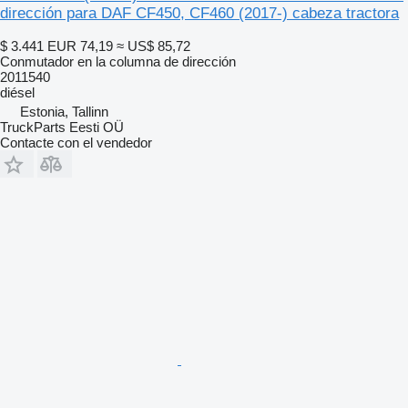
dirección para DAF CF450, CF460 (2017-) cabeza tractora
$ 3.441
EUR 74,19
≈ US$ 85,72
Conmutador en la columna de dirección
2011540
diésel
Estonia, Tallinn
TruckParts Eesti OÜ
Contacte con el vendedor