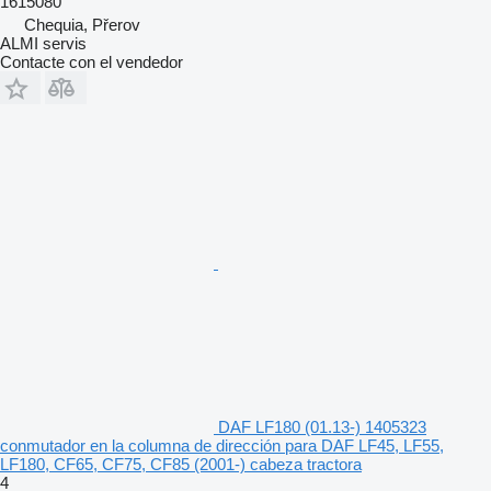
1615080
Chequia, Přerov
ALMI servis
Contacte con el vendedor
DAF LF180 (01.13-) 1405323
conmutador en la columna de dirección para DAF LF45, LF55,
LF180, CF65, CF75, CF85 (2001-) cabeza tractora
4