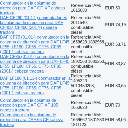
Conmutador en la columna de
Referencia IAM:
dirección para DAF CF, XF cabeza
EUR 50
1615080
tractora
DAF CF460 (01.17-) conmutador en
Referencia IAM:
la columna de dirección para DAF
2011540,
EUR 74,19
CF450, CF460 (2017-) cabeza
combustible:
tractora
diésel
DAF CF75 (01.01-) conmutador en la
Referencia IAM:
columna de dirección para DAF LF45,
1659628 1892968,
EUR 63,71
LF55, LF180, CF65, CF75, CF85
combustible:
(2001-) cabeza tractora
diésel
DAF CF85 (01.01-) conmutador en la
Referencia IAM:
columna de dirección para DAF LF45,
1892963 1699369,
EUR 83,87
LF55, LF180, CF65, CF75, CF85
combustible:
(2001-) cabeza tractora
diésel
Referencia IAM:
DAF LF180 (01.13-) conmutador en la
1405323
columna de dirección para DAF LF45,
5010480208,
EUR 30,65
LF55, LF180, CF65, CF75, CF85
combustible:
(2001-) cabeza tractora
diésel
Conmutador en la columna de
Referencia IAM:
dirección para DAF CF, XF 105
EUR 70
1659629
cabeza tractora
Conmutador en la columna de
Referencia IAM:
dirección para DAF 65 CF cabeza
1669662 1801933
EUR 58,06
tractora
1811123