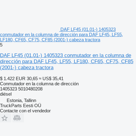
DAF LF45 (01.01-) 1405323
conmutador en la columna de dirección para DAF LF45, LF55,
LF180, CF65, CF75, CF85 (2001-) cabeza tractora
5
DAF LF45 (01.01-) 1405323 conmutador en la columna de
dirección para DAF LF45, LF55, LF180, CF65, CF75, CF85
(2001-) cabeza tractora
$ 1.422
EUR 30,65
≈ US$ 35,41
Conmutador en la columna de dirección
1405323 5010480208
diésel
Estonia, Tallinn
TruckParts Eesti OÜ
Contacte con el vendedor