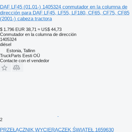
DAF LF45 (01.01-) 1405324 conmutador en la columna de
dirección para DAF LF45, LF55, LF180, CF65, CF75, CF85
(2001-) cabeza tractora
$ 1.796
EUR 38,71
≈ US$ 44,73
Conmutador en la columna de dirección
1405324
diésel
Estonia, Tallinn
TruckParts Eesti OÜ
Contacte con el vendedor
2
PRZEŁĄCZNIK WYCIERACZEK ŚWIATEŁ 1659630