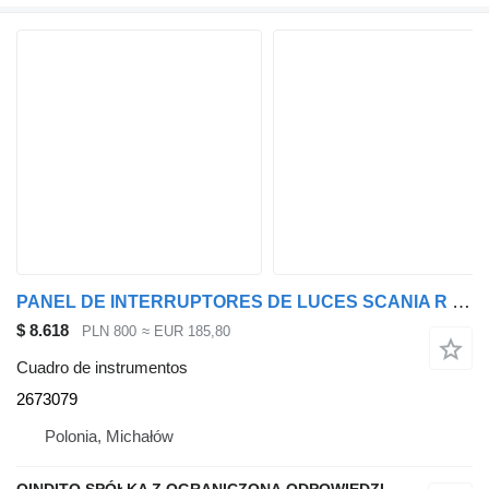
PANEL DE INTERRUPTORES DE LUCES SCANIA R S NTG 2673079 cuadro de instrumentos para Scania R S NTG cabeza tractora
$ 8.618
PLN 800
≈ EUR 185,80
Cuadro de instrumentos
2673079
Polonia, Michałów