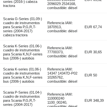
series (2016-) cabeza
2096029 2534168,
tractora
combustible: diésel
Scania G-Series (01.09-)
cuadro de instrumentos
Referencia IAM:
para Scania P,G,R,T-
1870913,
EUR 67,74
series (2004-2017)
combustible: diésel
cabeza tractora
Scania K-Series (01.06-)
Referencia IAM:
cuadro de instrumentos
77700373,
EUR 30,65
para Scania K,N,F-series
combustible: diésel
bus (2006-) autobús
Scania K-series (01.06-)
Referencia IAM:
cuadro de instrumentos
14347 14347D-P02
EUR 50
para Scania K,N,F-series
10265762,
bus (2006-) autobús
combustible: diésel
Scania P-Series (01.04-)
Referencia IAM:
cuadro de instrumentos
110000240
para Scania P,G,R,T-
EUR 348,39
1100_00240,
series (2004-2017)
combustible: diésel