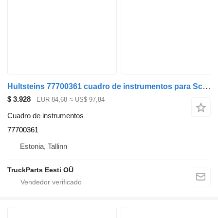
Hultsteins 77700361 cuadro de instrumentos para Scania P,G,R,T-series (2004-2017) cabeza tractora
$ 3.928
EUR 84,68
≈ US$ 97,84
Cuadro de instrumentos
77700361
Estonia, Tallinn
TruckParts Eesti OÜ