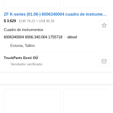
ZF K-series (01.06-) 6006340004 cuadro de instrumentos para Scania K,N,F-series bus (2006-) autobús
$ 3.629
EUR 78,23
≈ US$ 90,39
Cuadro de instrumentos
6006340004 6006.340.004 1755718
diésel
Estonia, Tallinn
TruckParts Eesti OÜ