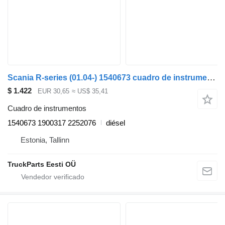
Scania R-series (01.04-) 1540673 cuadro de instrumentos para Scania P,G,R,T-series (2004-2017) cabeza tractora
$ 1.422
EUR 30,65
≈ US$ 35,41
Cuadro de instrumentos
1540673 1900317 2252076
diésel
Estonia, Tallinn
TruckParts Eesti OÜ