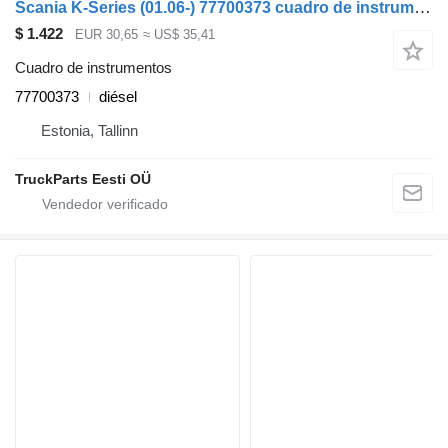
Scania K-Series (01.06-) 77700373 cuadro de instrumentos para Scania K,N,F-series bus (2006-) autobús
$ 1.422
EUR 30,65
≈ US$ 35,41
Cuadro de instrumentos
77700373
diésel
Estonia, Tallinn
TruckParts Eesti OÜ