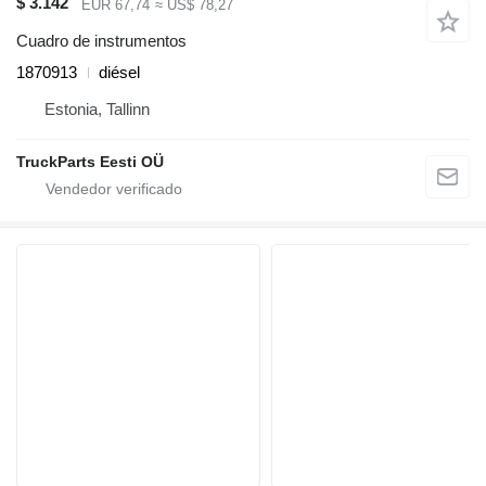
$ 3.142
EUR 67,74
≈ US$ 78,27
Cuadro de instrumentos
1870913
diésel
Estonia, Tallinn
TruckParts Eesti OÜ