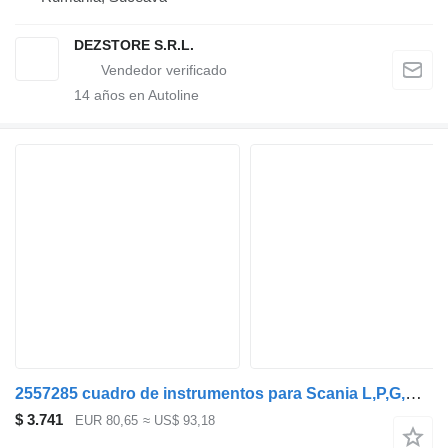
DEZSTORE S.R.L.
14
años en Autoline
2557285 cuadro de instrumentos para Scania L,P,G,R,S-series (2016-) cabeza tractora
$ 3.741
EUR 80,65
≈ US$ 93,18