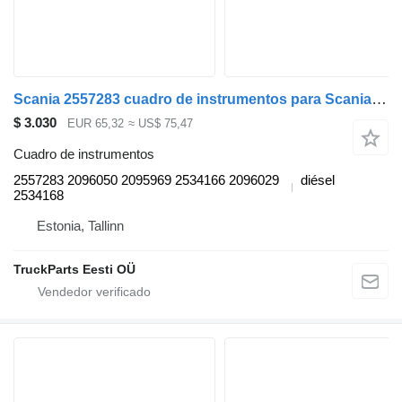
Scania 2557283 cuadro de instrumentos para Scania L,P,G,R,S-series (2016-) cabeza tractora
$ 3.030
EUR 65,32
≈ US$ 75,47
Cuadro de instrumentos
2557283 2096050 2095969 2534166 2096029
diésel
2534168
Estonia, Tallinn
TruckParts Eesti OÜ