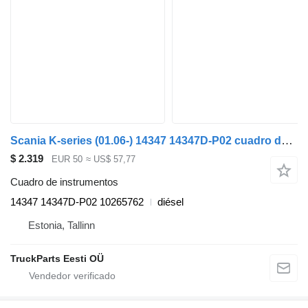
Scania K-series (01.06-) 14347 14347D-P02 cuadro de instrumentos para Scania K,N,F-series bus (2006-) autobús
$ 2.319
EUR 50
≈ US$ 57,77
Cuadro de instrumentos
14347 14347D-P02 10265762
diésel
Estonia, Tallinn
TruckParts Eesti OÜ