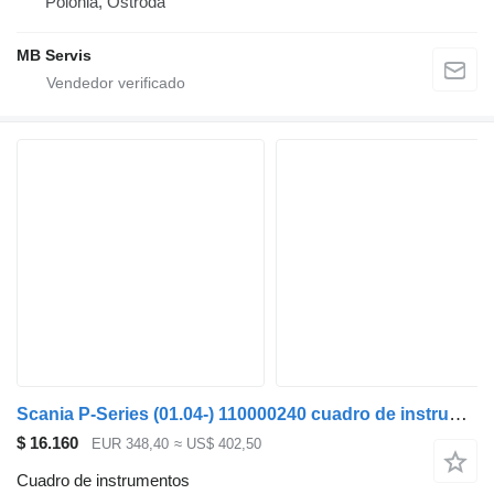
Polonia, Ostróda
MB Servis
Scania P-Series (01.04-) 110000240 cuadro de instrumentos para Scania P,G,R,T-series (2004-2017) cabeza tractora
$ 16.160
EUR 348,40
≈ US$ 402,50
Cuadro de instrumentos