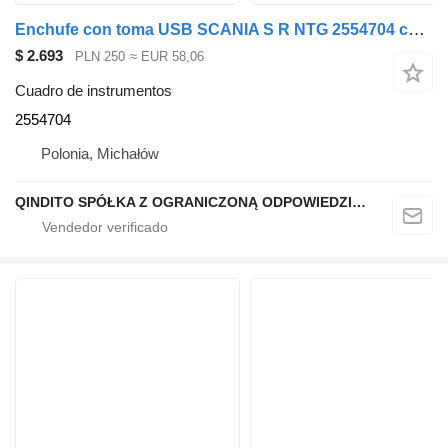
Enchufe con toma USB SCANIA S R NTG 2554704 cuadro de instrumentos para Scania S R NTG cabeza tractora
$ 2.693
PLN 250
≈ EUR 58,06
Cuadro de instrumentos
2554704
Polonia, Michałów
QINDITO SPÓŁKA Z OGRANICZONĄ ODPOWIEDZIALNOŚCIĄ