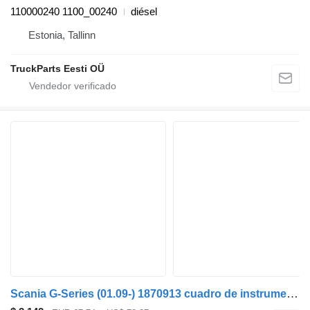
110000240 1100_00240
diésel
Estonia, Tallinn
TruckParts Eesti OÜ
Scania G-Series (01.09-) 1870913 cuadro de instrumentos para Scania P,G,R,T-series (2004-2017) cabeza tractora