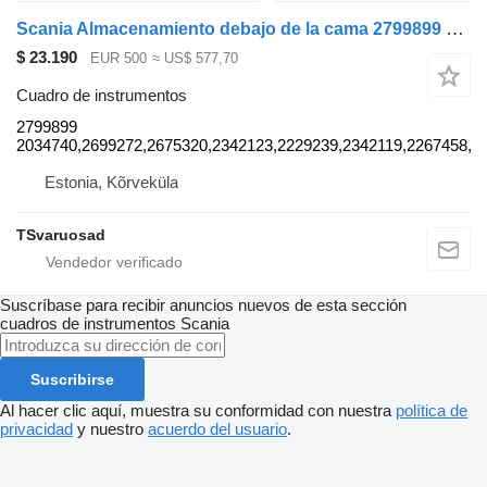
Scania Almacenamiento debajo de la cama 2799899 cuadro de instrumentos para Scania R410 cabeza tractora
$ 23.190
EUR 500
≈ US$ 577,70
Cuadro de instrumentos
2799899
2034740,2699272,2675320,2342123,2229239,2342119,2267458,2
Estonia, Kõrveküla
TSvaruosad
Suscríbase para recibir anuncios nuevos de esta sección
cuadros de instrumentos
Scania
Suscribirse
Al hacer clic aquí, muestra su conformidad con nuestra
política de
privacidad
y nuestro
acuerdo del usuario
.