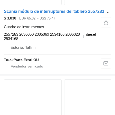
Scania módulo de interruptores del tablero 2557283 cuadro de instrumentos para Scania L,P,G,R,S-series (2016-) cabeza tractora
$ 3.030
EUR 65,32
≈ US$ 75,47
Cuadro de instrumentos
2557283 2096050 2095969 2534166 2096029
diésel
2534168
Estonia, Tallinn
TruckParts Eesti OÜ