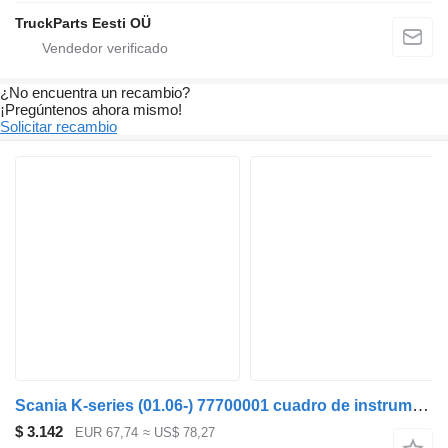
TruckParts Eesti OÜ
¿No encuentra un recambio?
¡Pregúntenos ahora mismo!
Solicitar recambio
Scania K-series (01.06-) 77700001 cuadro de instrumentos para Scania K,N,F-series bus (2006-) autobús
$ 3.142
EUR 67,74
≈ US$ 78,27