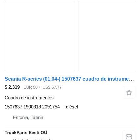
Scania R-series (01.04-) 1507637 cuadro de instrumentos para Scania P,G,R,T-series (2004-2017) cabeza tractora
$ 2.319
EUR 50
≈ US$ 57,77
Cuadro de instrumentos
1507637 1900318 2091754
diésel
Estonia, Tallinn
TruckParts Eesti OÜ