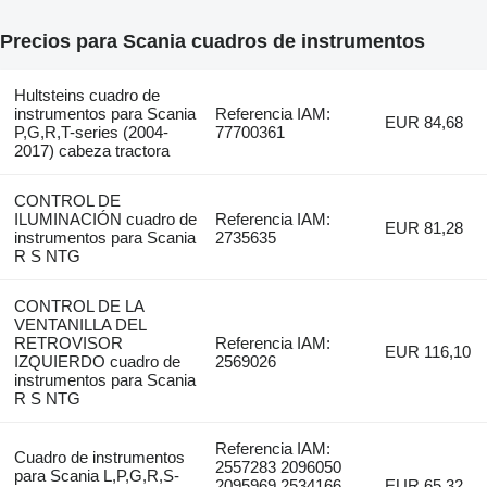
Precios para Scania cuadros de instrumentos
Hultsteins cuadro de
instrumentos para Scania
Referencia IAM:
EUR 84,68
P,G,R,T-series (2004-
77700361
2017) cabeza tractora
CONTROL DE
ILUMINACIÓN cuadro de
Referencia IAM:
EUR 81,28
instrumentos para Scania
2735635
R S NTG
CONTROL DE LA
VENTANILLA DEL
RETROVISOR
Referencia IAM:
EUR 116,10
IZQUIERDO cuadro de
2569026
instrumentos para Scania
R S NTG
Referencia IAM:
Cuadro de instrumentos
2557283 2096050
para Scania L,P,G,R,S-
2095969 2534166
EUR 65,32