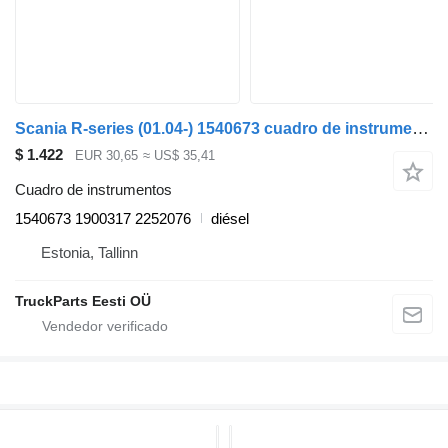
Scania R-series (01.04-) 1540673 cuadro de instrumentos para Scania P,G,R,T-series (2004-2017) cabeza tractora
$ 1.422
EUR 30,65
≈ US$ 35,41
Cuadro de instrumentos
1540673 1900317 2252076
diésel
Estonia, Tallinn
TruckParts Eesti OÜ