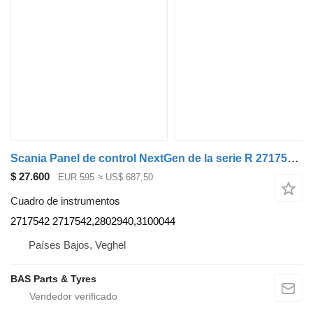
Scania Panel de control NextGen de la serie R 2717542 cuadro de instrumentos para Scania R-Serie NextGen camión
$ 27.600
EUR 595
≈ US$ 687,50
Cuadro de instrumentos
2717542 2717542,2802940,3100044
Países Bajos, Veghel
BAS Parts & Tyres