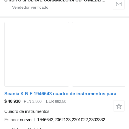
QINDITO SPÓŁKA Z OGRANICZONĄ ODPOWIEDZIALNOŚCIĄ
Scania K.N.F 1946643 cuadro de instrumentos para Scania Autobusy K,N,F cabeza tractora
$ 40.930
PLN 3.800
≈ EUR 882,50
Cuadro de instrumentos
Estado
nuevo
1946643,2062133,2201022,2303332