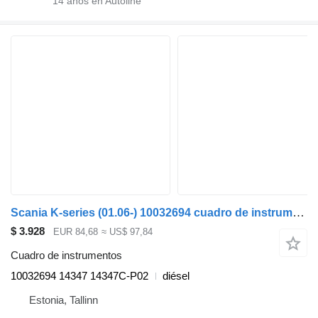
14
años en Autoline
Scania K-series (01.06-) 10032694 cuadro de instrumentos para Scania K,N,F-series bus (2006-) autobús
$ 3.928
EUR 84,68
≈ US$ 97,84
Cuadro de instrumentos
10032694 14347 14347C-P02
diésel
Estonia, Tallinn