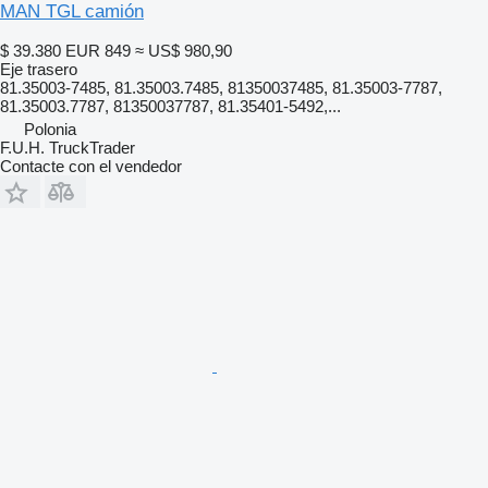
MAN TGL camión
$ 39.380
EUR 849
≈ US$ 980,90
Eje trasero
81.35003-7485, 81.35003.7485, 81350037485, 81.35003-7787,
81.35003.7787, 81350037787, 81.35401-5492,...
Polonia
F.U.H. TruckTrader
Contacte con el vendedor