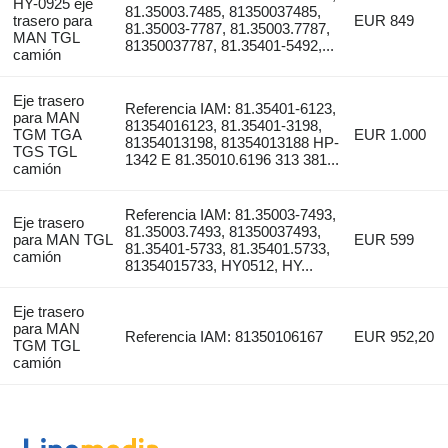
HY-0925 eje
81.35003.7485, 81350037485,
trasero para
EUR 849
81.35003-7787, 81.35003.7787,
MAN TGL
81350037787, 81.35401-5492,...
camión
Eje trasero
Referencia IAM: 81.35401-6123,
para MAN
81354016123, 81.35401-3198,
TGM TGA
EUR 1.000
81354013198, 81354013188 HP-
TGS TGL
1342 E 81.35010.6196 313 381...
camión
Referencia IAM: 81.35003-7493,
Eje trasero
81.35003.7493, 81350037493,
para MAN TGL
EUR 599
81.35401-5733, 81.35401.5733,
camión
81354015733, HY0512, HY...
Eje trasero
para MAN
Referencia IAM: 81350106167
EUR 952,20
TGM TGL
camión