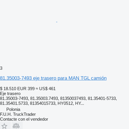
3
81.35003-7493 eje trasero para MAN TGL camión
$ 18.510
EUR 399
≈ US$ 461
Eje trasero
81.35003-7493, 81.35003.7493, 81350037493, 81.35401-5733,
81.35401.5733, 81354015733, HY0512, HY...
Polonia
F.U.H. TruckTrader
Contacte con el vendedor