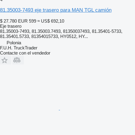
81.35003-7493 eje trasero para MAN TGL camión
$ 27.780
EUR 599
≈ US$ 692,10
Eje trasero
81.35003-7493, 81.35003.7493, 81350037493, 81.35401-5733,
81.35401.5733, 81354015733, HY0512, HY...
Polonia
F.U.H. TruckTrader
Contacte con el vendedor