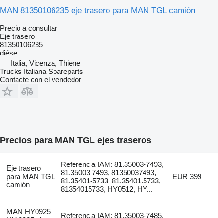
MAN 81350106235 eje trasero para MAN TGL camión
Precio a consultar
Eje trasero
81350106235
diésel
Italia, Vicenza, Thiene
Trucks Italiana Spareparts
Contacte con el vendedor
Precios para MAN TGL ejes traseros
Referencia IAM: 81.35003-7493,
Eje trasero
81.35003.7493, 81350037493,
para MAN TGL
EUR 399
81.35401-5733, 81.35401.5733,
camión
81354015733, HY0512, HY...
MAN HY0925
Referencia IAM: 81.35003-7485,