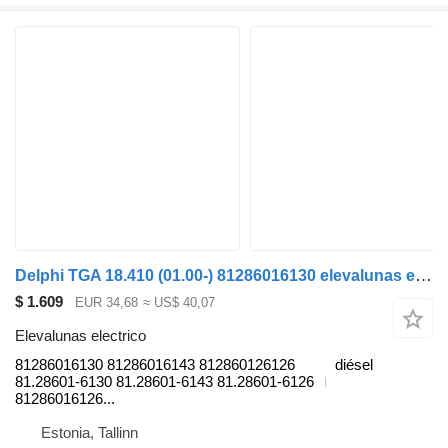
Delphi TGA 18.410 (01.00-) 81286016130 elevalunas electrico para MAN 4-series, TGA (1993-2009) cabeza tractora
$ 1.609
EUR 34,68
≈ US$ 40,07
Elevalunas electrico
81286016130 81286016143 812860126126
diésel
81.28601-6130 81.28601-6143 81.28601-6126
81286016126...
Estonia, Tallinn