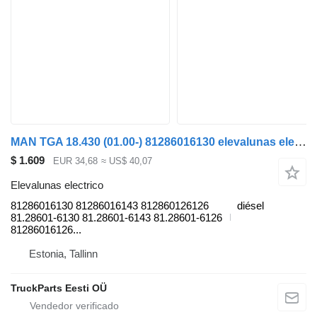
MAN TGA 18.430 (01.00-) 81286016130 elevalunas electrico para MAN 4-series, TGA (1993-2009) cabeza tractora
$ 1.609
EUR 34,68
≈ US$ 40,07
Elevalunas electrico
81286016130 81286016143 812860126126
diésel
81.28601-6130 81.28601-6143 81.28601-6126
81286016126...
Estonia, Tallinn
TruckParts Eesti OÜ