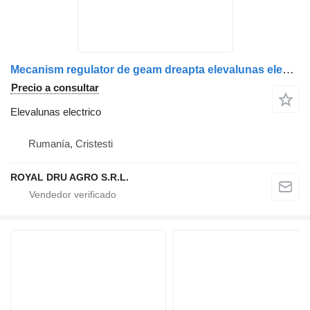
Mecanism regulator de geam dreapta elevalunas electrico para MAN 8162645-6040 / 81626456040 / 8162645-6054 / 81626456054 / 8162645-6050 / 81626456050 camión
Precio a consultar
Elevalunas electrico
Rumanía, Cristesti
ROYAL DRU AGRO S.R.L.