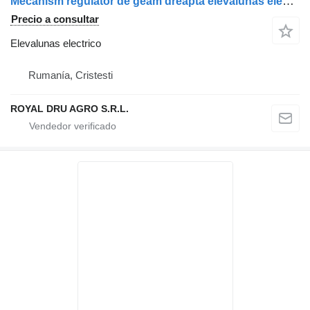
Mecanism regulator de geam dreapta elevalunas electrico para MAN 8162645 6040 / 81626456040 / 8162645 6054 / 81626456054 / 8162645 6050 / 81626456050 camión
Precio a consultar
Elevalunas electrico
Rumanía, Cristesti
ROYAL DRU AGRO S.R.L.