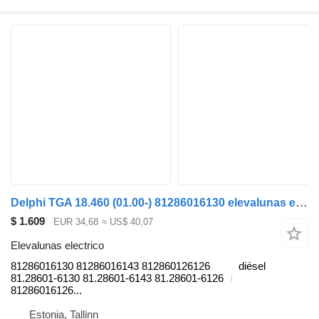
Delphi TGA 18.460 (01.00-) 81286016130 elevalunas electrico para MAN 4-series, TGA (1993-2009) cabeza tractora
$ 1.609
EUR 34,68
≈ US$ 40,07
Elevalunas electrico
81286016130 81286016143 812860126126
diésel
81.28601-6130 81.28601-6143 81.28601-6126
81286016126...
Estonia, Tallinn