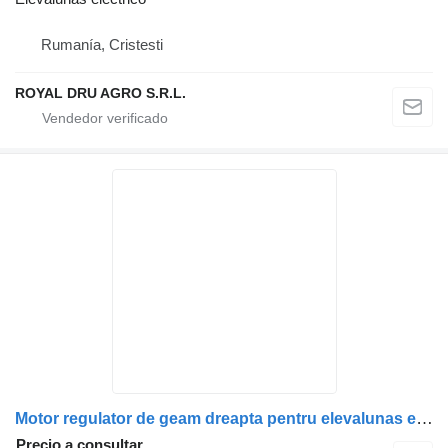
Rumanía, Cristesti
ROYAL DRU AGRO S.R.L.
Motor regulator de geam dreapta pentru elevalunas electrico para MAN 81286016130, 81286016143, 812860126126, 81286016126, 81286016113 camión
Precio a consultar