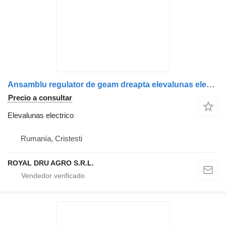
Ansamblu regulator de geam dreapta elevalunas electrico para MAN 81626456054 / 81626456040 / 81286016138 / 81286016108 camión
Precio a consultar
Elevalunas electrico
Rumanía, Cristesti
ROYAL DRU AGRO S.R.L.