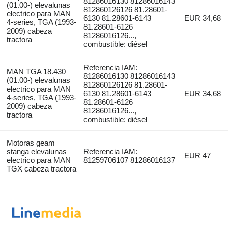
81286016130 81286016143
(01.00-) elevalunas
812860126126 81.28601-
electrico para MAN
6130 81.28601-6143
EUR 34,68
4-series, TGA (1993-
81.28601-6126
2009) cabeza
81286016126...,
tractora
combustible: diésel
Referencia IAM:
MAN TGA 18.430
81286016130 81286016143
(01.00-) elevalunas
812860126126 81.28601-
electrico para MAN
6130 81.28601-6143
EUR 34,68
4-series, TGA (1993-
81.28601-6126
2009) cabeza
81286016126...,
tractora
combustible: diésel
Motoras geam
stanga elevalunas
Referencia IAM:
EUR 47
electrico para MAN
81259706107 81286016137
TGX cabeza tractora