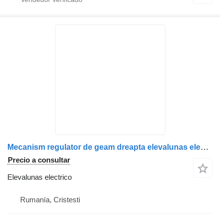
Mecanism regulator de geam dreapta elevalunas electrico para MAN 8162645/6034, 81626456034, 8162645/6052, 81626456052, 81626456028, 8162645/6028, 81626456026, 8162645/6026 camión
Precio a consultar
Elevalunas electrico
Rumanía, Cristesti