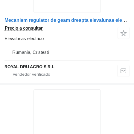
Mecanism regulator de geam dreapta elevalunas electrico para MAN 8162645-6034 / 81626456034 / 8162645-6052 / 81626456052 / 81626456028 / 8162645-6028 / 81626456026 / 8162645-6026 camión
Precio a consultar
Elevalunas electrico
Rumanía, Cristesti
ROYAL DRU AGRO S.R.L.