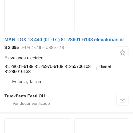
MAN TGX 18.440 (01.07-) 81.28601-6138 elevalunas electrico para MAN TGL, TGM, TGS, TGX (2005-2021) camión
$ 2.095
EUR 45,16
≈ US$ 52,18
Elevalunas electrico
81.28601-6138 81.25970-6108 81259706108
diésel
81286016138
Estonia, Tallinn
TruckParts Eesti OÜ