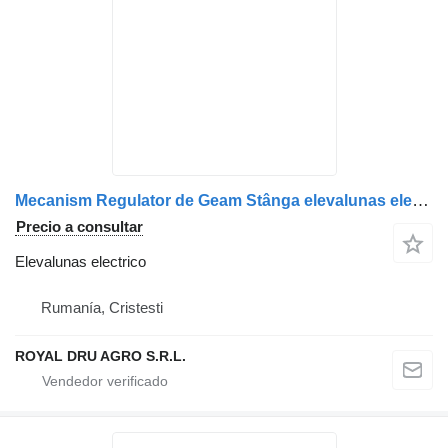
Mecanism Regulator de Geam Stânga elevalunas electrico para MAN – Coduri: 81626456035, 81626456053, 81626456029, 81626456027 camión
Precio a consultar
Elevalunas electrico
Rumanía, Cristesti
ROYAL DRU AGRO S.R.L.