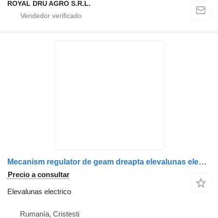
ROYAL DRU AGRO S.R.L.
Mecanism regulator de geam dreapta elevalunas electrico para MAN 8162645-6034/81626456034/8162645-6052/81626456052/81626456028/8162645-6028/81626456026/8162645-6026 camión
Precio a consultar
Elevalunas electrico
Rumanía, Cristesti