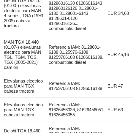
Delphi TGA 18.410
81286016130 81286016143
(01.00-) elevalunas
812860126126 81.28601-
electrico para MAN
6130 81.28601-6143
EUR 34,68
4-series, TGA (1993-
81.28601-6126
2009) cabeza
81286016126...,
tractora
combustible: diésel
MAN TGX 18.440
(01.07-) elevalunas
Referencia IAM: 81.28601-
electrico para MAN
6138 81.25970-6108
EUR 45,16
TGL, TGM, TGS,
81259706108 81286016138,
TGX (2005-2021)
combustible: diésel
camión
Elevalunas electrico
Referencia IAM:
para MAN TGX
EUR 47
81259706108 81286016138
cabeza tractora
Elevalunas electrico
Referencia IAM:
para MAN TGX
81626456039, 81626456051
EUR 63
cabeza tractora
81626456055
Referencia IAM:
Delphi TGA 18.460