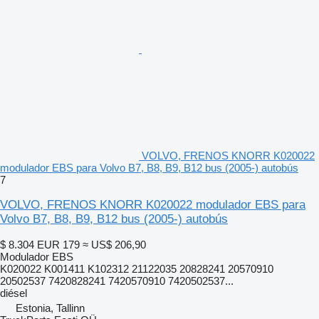
VOLVO, FRENOS KNORR K020022
modulador EBS para Volvo B7, B8, B9, B12 bus (2005-) autobús
7
VOLVO, FRENOS KNORR K020022 modulador EBS para
Volvo B7, B8, B9, B12 bus (2005-) autobús
$ 8.304
EUR 179
≈ US$ 206,90
Modulador EBS
K020022 K001411 K102312 21122035 20828241 20570910
20502537 7420828241 7420570910 7420502537...
diésel
Estonia, Tallinn