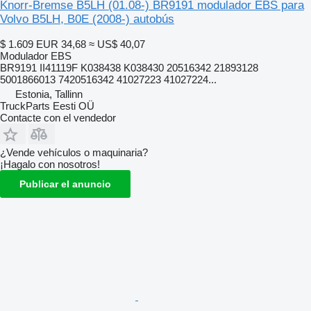
Knorr-Bremse B5LH (01.08-) BR9191 modulador EBS para
Volvo B5LH, B0E (2008-) autobús
$ 1.609
EUR 34,68
≈ US$ 40,07
Modulador EBS
BR9191 II41119F K038438 K038430 20516342 21893128
5001866013 7420516342 41027223 41027224...
Estonia, Tallinn
TruckParts Eesti OÜ
Contacte con el vendedor
¿Vende vehículos o maquinaria?
¡Hagalo con nosotros!
Publicar el anuncio