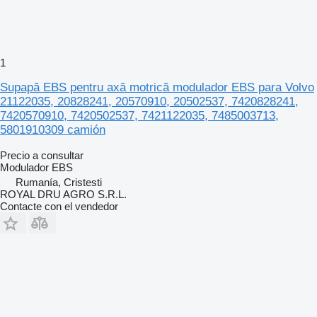
1
Supapă EBS pentru axă motrică modulador EBS para Volvo
21122035, 20828241, 20570910, 20502537, 7420828241,
7420570910, 7420502537, 7421122035, 7485003713,
5801910309 camión
Precio a consultar
Modulador EBS
Rumanía, Cristesti
ROYAL DRU AGRO S.R.L.
Contacte con el vendedor