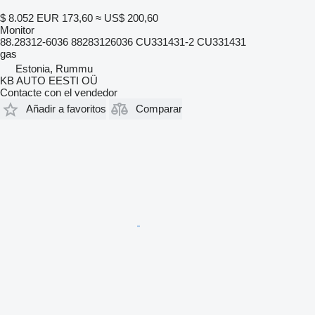
$ 8.052
EUR 173,60
≈ US$ 200,60
Monitor
88.28312-6036 88283126036 CU331431-2 CU331431
gas
Estonia, Rummu
KB AUTO EESTI OÜ
Contacte con el vendedor
Añadir a favoritos
Comparar