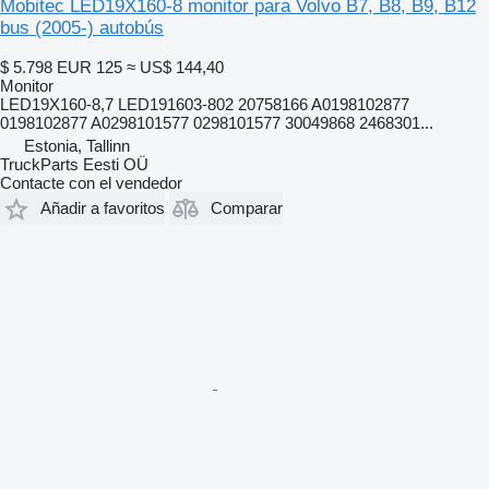
Mobitec LED19X160-8 monitor para Volvo B7, B8, B9, B12
bus (2005-) autobús
$ 5.798
EUR 125
≈ US$ 144,40
Monitor
LED19X160-8,7 LED191603-802 20758166 A0198102877
0198102877 A0298101577 0298101577 30049868 2468301...
Estonia, Tallinn
TruckParts Eesti OÜ
Contacte con el vendedor
Añadir a favoritos
Comparar