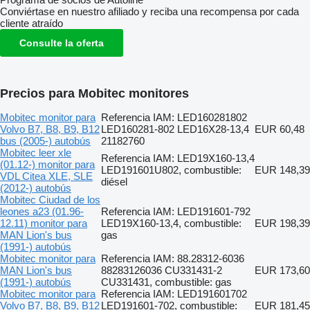
Conviértase en nuestro afiliado y reciba una recompensa por cada
cliente atraído
Consulte la oferta
Precios para Mobitec monitores
Mobitec monitor para
Referencia IAM: LED160281802
Volvo B7, B8, B9, B12
LED160281-802 LED16X28-13,4
EUR 60,48
bus (2005-) autobús
21182760
Mobitec leer xle
Referencia IAM: LED19X160-13,4
(01.12-) monitor para
LED191601U802, combustible:
EUR 148,39
VDL Citea XLE, SLE
diésel
(2012-) autobús
Mobitec Ciudad de los
leones a23 (01.96-
Referencia IAM: LED191601-792
12.11) monitor para
LED19X160-13,4, combustible:
EUR 198,39
MAN Lion's bus
gas
(1991-) autobús
Mobitec monitor para
Referencia IAM: 88.28312-6036
MAN Lion's bus
88283126036 CU331431-2
EUR 173,60
(1991-) autobús
CU331431, combustible: gas
Mobitec monitor para
Referencia IAM: LED191601702
Volvo B7, B8, B9, B12
LED191601-702, combustible:
EUR 181,45