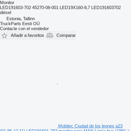
Monitor
LED191603-702 45270-08-001 LED19X160-8,7 LED191603702
diésel
Estonia, Tallinn
TruckParts Eesti OÜ
Contacte con el vendedor
Añadir a favoritos
Comparar
Mobitec Ciudad de los leones a23
(01.96-12.11) LED191601-792 monitor para MAN Lion's bus (1991-)