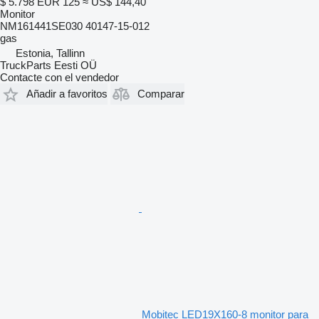
$ 5.798
EUR 125
≈ US$ 144,40
Monitor
NM161441SE030 40147-15-012
gas
Estonia, Tallinn
TruckParts Eesti OÜ
Contacte con el vendedor
Añadir a favoritos
Comparar
Mobitec LED19X160-8 monitor para