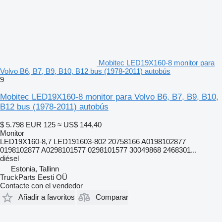
Mobitec LED19X160-8 monitor para
Volvo B6, B7, B9, B10, B12 bus (1978-2011) autobús
9
Mobitec LED19X160-8 monitor para Volvo B6, B7, B9, B10,
B12 bus (1978-2011) autobús
$ 5.798
EUR 125
≈ US$ 144,40
Monitor
LED19X160-8,7 LED191603-802 20758166 A0198102877
0198102877 A0298101577 0298101577 30049868 2468301...
diésel
Estonia, Tallinn
TruckParts Eesti OÜ
Contacte con el vendedor
Añadir a favoritos
Comparar