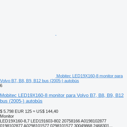
Mobitec LED19X160-8 monitor para
Volvo B7, B8, B9, B12 bus (2005-) autobús
6
Mobitec LED19X160-8 monitor para Volvo B7, B8, B9, B12
bus (2005-) autobús
$ 5.798
EUR 125
≈ US$ 144,40
Monitor
LED19X160-8,7 LED191603-802 20758166 A0198102877
0198102877 A0298101577 0298101577 30049868 2468301...