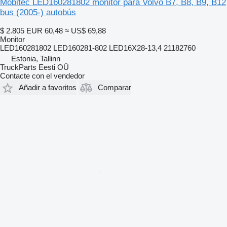
Mobitec LED160281802 monitor para Volvo B7, B8, B9, B12
bus (2005-) autobús
$ 2.805
EUR 60,48
≈ US$ 69,88
Monitor
LED160281802 LED160281-802 LED16X28-13,4 21182760
Estonia, Tallinn
TruckParts Eesti OÜ
Contacte con el vendedor
Añadir a favoritos
Comparar