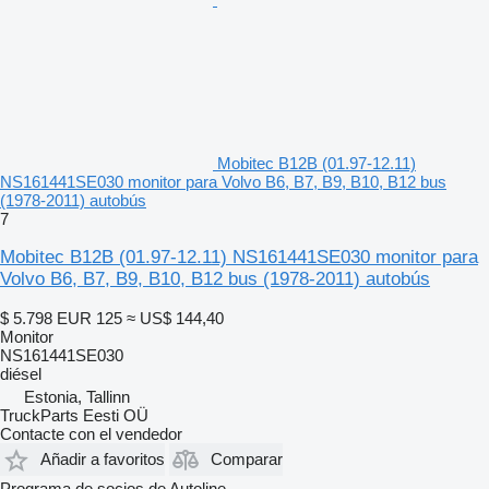
Mobitec B12B (01.97-12.11)
NS161441SE030 monitor para Volvo B6, B7, B9, B10, B12 bus
(1978-2011) autobús
7
Mobitec B12B (01.97-12.11) NS161441SE030 monitor para
Volvo B6, B7, B9, B10, B12 bus (1978-2011) autobús
$ 5.798
EUR 125
≈ US$ 144,40
Monitor
NS161441SE030
diésel
Estonia, Tallinn
TruckParts Eesti OÜ
Contacte con el vendedor
Añadir a favoritos
Comparar
Programa de socios de Autoline