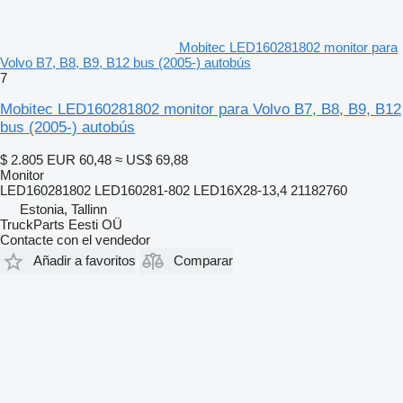
Mobitec LED160281802 monitor para
Volvo B7, B8, B9, B12 bus (2005-) autobús
7
Mobitec LED160281802 monitor para Volvo B7, B8, B9, B12
bus (2005-) autobús
$ 2.805
EUR 60,48
≈ US$ 69,88
Monitor
LED160281802 LED160281-802 LED16X28-13,4 21182760
Estonia, Tallinn
TruckParts Eesti OÜ
Contacte con el vendedor
Añadir a favoritos
Comparar