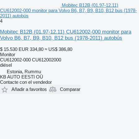
Mobitec B12B (01.97-12.11)
CU612002-000 monitor para Volvo B6, B7, B9, B10, B12 bus (1978-
2011) autobús
4
Mobitec B12B (01.97-12.11) CU612002-000 monitor para
Volvo B6, B7, B9, B10, B12 bus (1978-2011) autobús
$ 15.530
EUR 334,80
≈ US$ 386,80
Monitor
CU612002-000 CU612002000
diésel
Estonia, Rummu
KB AUTO EESTI OÜ
Contacte con el vendedor
Añadir a favoritos
Comparar