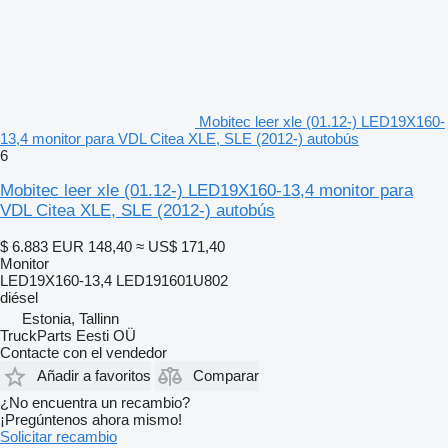
Mobitec leer xle (01.12-) LED19X160-
13,4 monitor para VDL Citea XLE, SLE (2012-) autobús
6
Mobitec leer xle (01.12-) LED19X160-13,4 monitor para
VDL Citea XLE, SLE (2012-) autobús
$ 6.883
EUR 148,40
≈ US$ 171,40
Monitor
LED19X160-13,4 LED191601U802
diésel
Estonia, Tallinn
TruckParts Eesti OÜ
Contacte con el vendedor
Añadir a favoritos
Comparar
¿No encuentra un recambio?
¡Pregúntenos ahora mismo!
Solicitar recambio