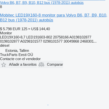
Volvo B6, B7, B9, B10, B12 bus (1978-2011) autobús
8
Mobitec LED19X160-8 monitor para Volvo B6, B7, B9, B10,
B12 bus (1978-2011) autobús
$ 5.798
EUR 125
≈ US$ 144,40
Monitor
LED19X160-8,7 LED191603-802 20758166 A0198102877
0198102877 A0298101577 0298101577 30049868 2468301...
diésel
Estonia, Tallinn
TruckParts Eesti OÜ
Contacte con el vendedor
Añadir a favoritos
Comparar