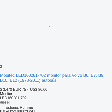
3
Mobitec LED160281-702 monitor para Volvo B6, B7, B9,
B10, B12 (1978-2011) autobús
$ 3.479
EUR 75
≈ US$ 86,66
Monitor
LED160281-702
diésel
Estonia, Rummu
KB AUTO EESTI OÜ