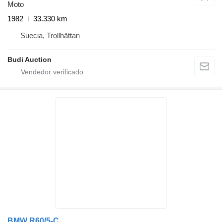
Moto
1982
33.330 km
Suecia, Trollhättan
Budi Auction
BMW R60/5-C