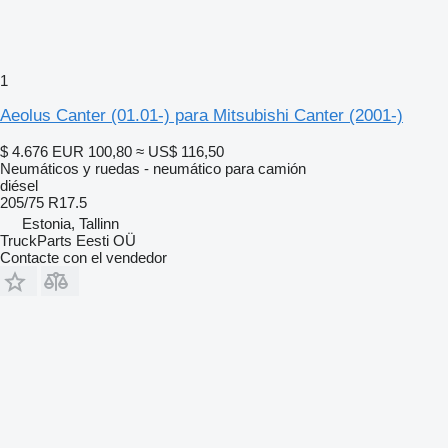
1
Aeolus Canter (01.01-) para Mitsubishi Canter (2001-)
$ 4.676
EUR 100,80
≈ US$ 116,50
Neumáticos y ruedas - neumático para camión
diésel
205/75 R17.5
Estonia, Tallinn
TruckParts Eesti OÜ
Contacte con el vendedor