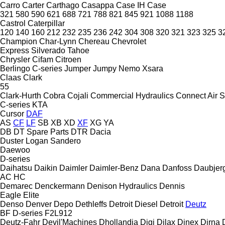
Carro
Carter
Carthago
Casappa
Case IH
Case
321
580
590
621
688
721
788
821
845
921
1088
1188
Castrol
Caterpillar
120
140
160
212
232
235
236
242
304
308
320
321
323
325
3
Champion
Char-Lynn
Chereau
Chevrolet
Express
Silverado
Tahoe
Chrysler
Cifam
Citroen
Berlingo
C-series
Jumper
Jumpy
Nemo
Xsara
Claas
Clark
55
Clark-Hurth
Cobra
Cojali
Commercial Hydraulics
Connect Air S
C-series
KTA
Cursor
DAF
AS
CF
LF
SB
XB
XD
XF
XG
YA
DB
DT Spare Parts
DTR
Dacia
Duster
Logan
Sandero
Daewoo
D-series
Daihatsu
Daikin
Daimler
Daimler-Benz
Dana
Danfoss
Daubjer
AC
HC
Demarec
Denckermann
Denison Hydraulics
Dennis
Eagle
Elite
Denso
Denver
Depo
Dethleffs
Detroit Diesel
Detroit
Deutz
BF
D-series
F2L912
Deutz-Fahr
Devil'Machines
Dhollandia
Digi
Dilax
Dinex
Dirna