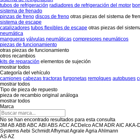
tubos de refrigeración
radiadores de refrigeración del motor
bom
sistema de frenado
pinzas de freno
discos de freno
otras piezas del sistema de fre
sistema de escape
catalizadores
tubos flexibles de escape
otras piezas del siste
neumática
mangueras
válvulas neumáticas
compresores neumáticos
piezas de funcionamiento
otras piezas de funcionamiento
otros recambios
kits de reparación
elementos de sujeción
mostrar todos
Categoría del vehículo
camiones
cabezas tractoras
furgonetas
remolques
autobuses
c
mostrar todos
Tipo de pieza de repuesto
pieza de recambio original
análoga
mostrar todos
Marca
No se han encontrado resultados para esta consulta
3M
AB
ABB
ABC
ABI
ABS
ACC
ACDelco
ACM
ADR
AIC
AKA-
Systems
Aebi Schmidt
Afhymat
Agrale
Agria
Ahlmann
AS
AZ