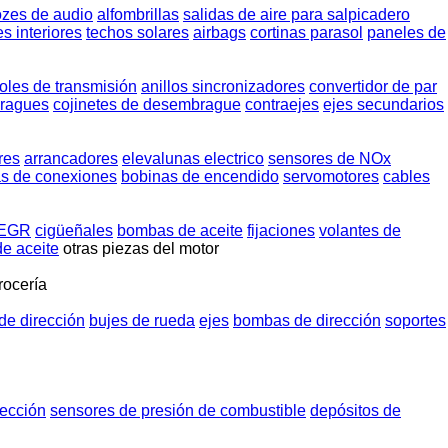
ozes de audio
alfombrillas
salidas de aire para salpicadero
es interiores
techos solares
airbags
cortinas parasol
paneles de
oles de transmisión
anillos sincronizadores
convertidor de par
ragues
cojinetes de desembrague
contraejes
ejes secundarios
res
arrancadores
elevalunas electrico
sensores de NOx
as de conexiones
bobinas de encendido
servomotores
cables
 EGR
cigüeñales
bombas de aceite
fijaciones
volantes de
de aceite
otras piezas del motor
rocería
de dirección
bujes de rueda
ejes
bombas de dirección
soportes
ección
sensores de presión de combustible
depósitos de