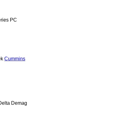
ries
PC
ek
Cummins
Delta
Demag