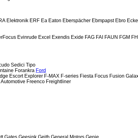
A Elektronik
ERF
Ea
Eaton
Eberspächer
Ebmpapst
Ebro
Ecke
erFocus
Evinrude
Excel
Exendis
Exide
FAG
FAI
FAUN
FGM
F
cudo
Sedici
Tipo
ntaine
Forankra
Ford
dge
Escort
Explorer
F-MAX
F-series
Fiesta
Focus
Fusion
Gala
 Automotive
Freenco
Freightliner
tt
Gates
Geesink
Geith
General Motors
Genie