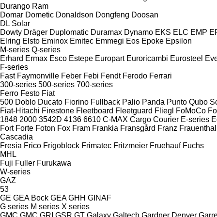
Durango
Ram
Domar
Dometic
Donaldson
Dongfeng
Doosan
DL
Solar
Dowty
Dräger
Duplomatic
Duramax
Dynamo
EKS
ELC
EMP
ER
Elring
Elsto
Eminox
Emitec
Emmegi
Eos
Epoke
Epsilon
M-series
Q-series
Erhard
Ermax
Esco
Estepe
Europart
Euroricambi
Eurosteel
Ev
F-series
Fast
Faymonville
Feber
Febi
Fendt
Ferodo
Ferrari
300-series
500-series
700-series
Ferro
Festo
Fiat
500
Doblo
Ducato
Fiorino
Fullback
Palio
Panda
Punto
Qubo
S
Fiat-Hitachi
Firestone
Fleetboard
Fleetguard
Fliegl
FoMoCo
Fo
1848
2000
3542D
4136
6610
C-MAX
Cargo
Courier
E-series
E
Fort
Forte
Foton
Fox
Fram
Frankia
Fransgård
Franz
Frauenthal
Cascadia
Fresia
Frico
Frigoblock
Frimatec
Fritzmeier
Fruehauf
Fuchs
MHL
Fuji
Fuller
Furukawa
W-series
GAZ
53
GE
GEA Bock
GEA
GHH
GINAF
G series
M series
X series
GMC
GMC
GRI
GSR
GT
Galaxy
Galtech
Gardner Denver
Garre