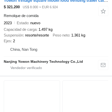
Yowon Vintage square model food vending trailer catering cart mobile k
$ 321.200
US$ 8.000
≈ EUR 6.924
Remolque de comida
2023
Estado
nuevo
Capacidad de carga
1.497 kg
Suspensión
resorte/resorte
Peso neto
1.361 kg
Ejes
2
China, Nan Tong
Nanjing Yowon Machinery Technology Co.,Ltd