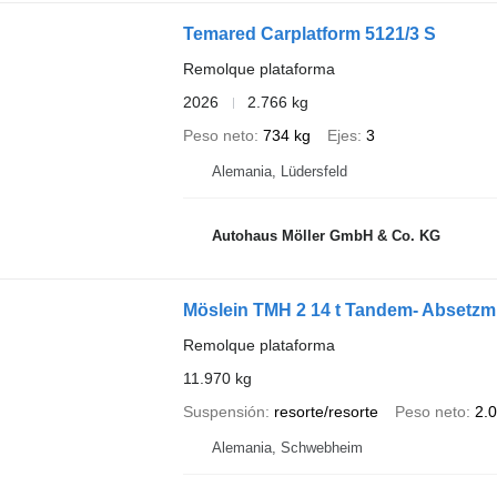
Temared Carplatform 5121/3 S
Remolque plataforma
2026
2.766 kg
Peso neto
734 kg
Ejes
3
Alemania, Lüdersfeld
Autohaus Möller GmbH & Co. KG
Möslein TMH 2 14 t Tandem- Absetz
Remolque plataforma
11.970 kg
Suspensión
resorte/resorte
Peso neto
2.
Alemania, Schwebheim