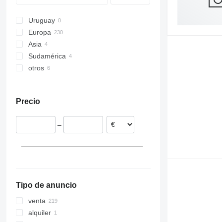
Uruguay
Europa
Asia
Países Bajos
Sudamérica
Alemania
Turquía
otros
Polonia
China
Chile
Bélgica
Argentina
México
Rumanía
Ucrania
Precio
Dinamarca
Hungría
–
Portugal
mostrar todos
Tipo de anuncio
venta
alquiler