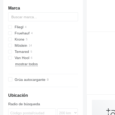
Marca
Fliegl
Merkury
BPA
A1010
Fruehauf
TPS
Krone
ZPS
AC
D-series
Möslein
ADP
Temared
AZ
T-series
Kaiser
PA
Van Hool
THT
mostrar todos
Tandem
Grúa autocargante
Ubicación
Radio de búsqueda