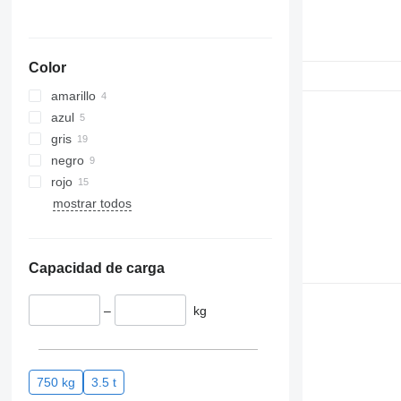
Color
amarillo
azul
gris
negro
rojo
mostrar todos
Capacidad de carga
–
kg
750 kg
3.5 t