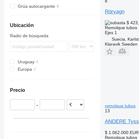
8
Grúa autocargante
Rörvagn
$ 423
Ubicación
Remolque tubos
Ejes
1
Radio de búsqueda
Suecia, Karls
Klaravik Sweden
Uruguay
Europa
Suecia
Dinamarca
Precio
–
remolque tubos
13
ANDERE Tysse
$ 1.062.000
EUR
Remolque tubos