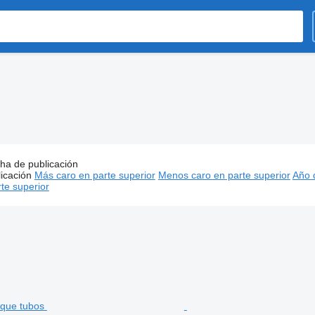
ha de publicación
:
Remolques tubos, remolque de tubos
icación
Más caro en parte superior
Menos caro en parte superior
Año d
te superior