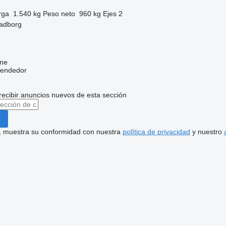
rga
1.540 kg
Peso neto
960 kg
Ejes
2
adborg
ine
vendedor
recibir anuncios nuevos de esta sección
uí, muestra su conformidad con nuestra
política de privacidad
y nuestro