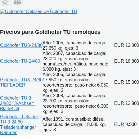
Detalles de Goldhofer TU
Precios para Goldhofer TU remolques
Año: 2005, capacidad de carga:
Goldhofer TU3-24/80
EUR 13.900
23.650 kg, ejes: 3
Año: 2007, capacidad de carga:
23.020 kg, suspensión:
Goldhofer TU-24/80
EUR 16.900
neumática/neumática, peso neto:
6.980 kg, ejes: 3
Año: 2006, capacidad de carga:
Goldhofer TU3-24/80
17.950 kg, suspensión:
EUR 15.900
TIEFLADER
resorte/resorte, peso neto: 6.050
kg, ejes: 3
Año: 2008, capacidad de carga:
Goldhofer TU 3-
23.700 kg, suspensión:
24/80* 3-Achser*
EUR 12.800
resorte/resorte, peso neto: 6.300
Blatt/Blatt
kg, ejes: 3
Goldhofer Tieflader
Año: 1991, combustible: diésel,
TU 3-24 80
capacidad de carga: 18.000 kg,
EUR 9.900
Tiefladeranhänger
ejes: 3
Rampen