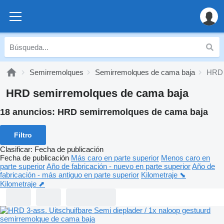
Semirremolques
Semirremolques de cama baja
HRD 
HRD semirremolques de cama baja
18 anuncios:
HRD semirremolques de cama baja
Filtro
Clasificar
:
Fecha de publicación
Fecha de publicación
Más caro en parte superior
Menos caro en
parte superior
Año de fabricación - nuevo en parte superior
Año de
fabricación - más antiguo en parte superior
Kilometraje ⬊
Kilometraje ⬈