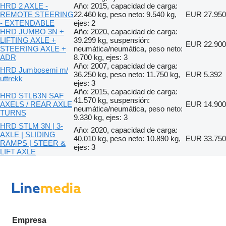
HRD 2 AXLE -
Año: 2015, capacidad de carga:
REMOTE STEERING
22.460 kg, peso neto: 9.540 kg,
EUR 27.950
- EXTENDABLE
ejes: 2
HRD JUMBO 3N +
Año: 2020, capacidad de carga:
LIFTING AXLE +
39.299 kg, suspensión:
EUR 22.900
STEERING AXLE +
neumática/neumática, peso neto:
ADR
8.700 kg, ejes: 3
Año: 2007, capacidad de carga:
HRD Jumbosemi m/
36.250 kg, peso neto: 11.750 kg,
EUR 5.392
uttrekk
ejes: 3
Año: 2015, capacidad de carga:
HRD STLB3N SAF
41.570 kg, suspensión:
AXELS / REAR AXLE
EUR 14.900
neumática/neumática, peso neto:
TURNS
9.330 kg, ejes: 3
HRD STLM 3N | 3-
Año: 2020, capacidad de carga:
AXLE | SLIDING
40.010 kg, peso neto: 10.890 kg,
EUR 33.750
RAMPS | STEER &
ejes: 3
LIFT AXLE
Empresa