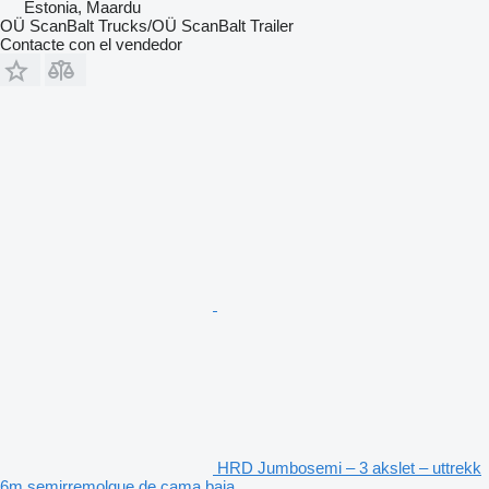
Estonia, Maardu
OÜ ScanBalt Trucks/OÜ ScanBalt Trailer
Contacte con el vendedor
HRD Jumbosemi – 3 akslet – uttrekk
6m semirremolque de cama baja