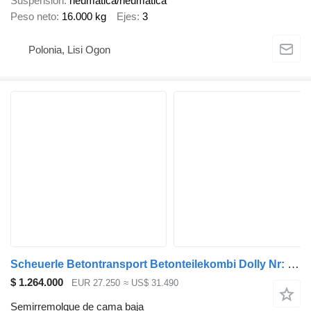
Suspensión
neumática/neumática
Peso neto
16.000 kg
Ejes
3
Polonia, Lisi Ogon
Scheuerle Betontransport Betonteilekombi Dolly Nr: 596
$ 1.264.000
EUR 27.250
≈ US$ 31.490
Semirremolque de cama baja