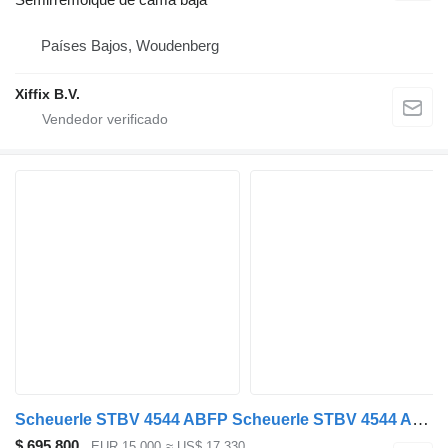
Países Bajos, Woudenberg
Xiffix B.V.
Scheuerle STBV 4544 ABFP Scheuerle STBV 4544 ABFP Low Loader 1993 – 4 Axle
$ 695.800
EUR 15.000
≈ US$ 17.330