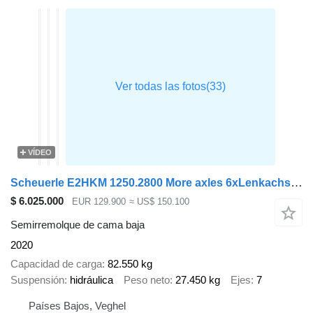
VÍDEO
Scheuerle E2HKM 1250.2800 More axles 6xLenkachse Extendable-930cm Dolly
$ 6.025.000
EUR 129.900
≈ US$ 150.100
Semirremolque de cama baja
2020
Capacidad de carga
82.550 kg
Suspensión
hidráulica
Peso neto
27.450 kg
Ejes
7
Países Bajos, Veghel