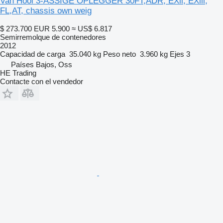
Van Hool 3-ASSIGE OPLEGGER 30FT,ADR, EXll, EXlll,
FL,AT, chassis own weig
$ 273.700
EUR 5.900
≈ US$ 6.817
Semirremolque de contenedores
2012
Capacidad de carga
35.040 kg
Peso neto
3.960 kg
Ejes
3
Países Bajos, Oss
HE Trading
Contacte con el vendedor