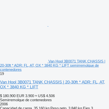
Van Hool 3B0071 TANK CHASSIS |
20-30ft * ADR: FL, AT, OX * 3840 KG * LIFT semirremolque de
contenedores
19
Van Hool 3B0071 TANK CHASSIS | 20-30ft * ADR: FL, AT,
OX * 3840 KG * LIFT
$ 180.900
EUR 3.900
≈ US$ 4.506
Semirremolque de contenedores
2006
Capacidad de carga
35.160 kg
Peso neto
3.840 kg
Ejes
3