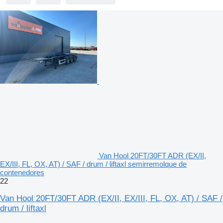
Van Hool 20FT/30FT ADR (EX/II,
EX/III, FL, OX, AT) / SAF / drum / liftaxl semirremolque de
contenedores
22
Van Hool 20FT/30FT ADR (EX/II, EX/III, FL, OX, AT) / SAF /
drum / liftaxl