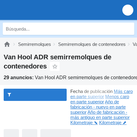
Semirremolques
Semirremolques de contenedores
V
Van Hool ADR semirremolques de
contenedores
29 anuncios:
Van Hool ADR semirremolques de contenedor
Fecha de publicación
Más caro
en parte superior
Menos caro
en parte superior
Año de
fabricación - nuevo en parte
superior
Año de fabricación -
más antiguo en parte superior
Kilometraje ⬊
Kilometraje ⬈