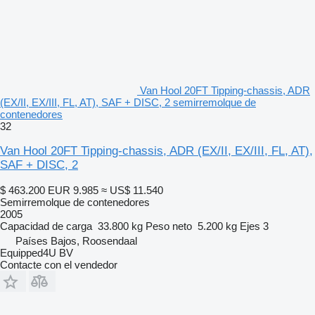
Van Hool 20FT Tipping-chassis, ADR
(EX/II, EX/III, FL, AT), SAF + DISC, 2 semirremolque de
contenedores
32
Van Hool 20FT Tipping-chassis, ADR (EX/II, EX/III, FL, AT),
SAF + DISC, 2
$ 463.200
EUR 9.985
≈ US$ 11.540
Semirremolque de contenedores
2005
Capacidad de carga
33.800 kg
Peso neto
5.200 kg
Ejes
3
Países Bajos, Roosendaal
Equipped4U BV
Contacte con el vendedor