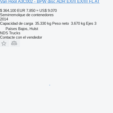
Van Hool A3C002 - BPW disc ADR EX/II EX/III FL AT
$ 364.100
EUR 7.850
≈ US$ 9.070
Semirremolque de contenedores
2014
Capacidad de carga
35.330 kg
Peso neto
3.670 kg
Ejes
3
Países Bajos, Hulst
NDS Trucks
Contacte con el vendedor