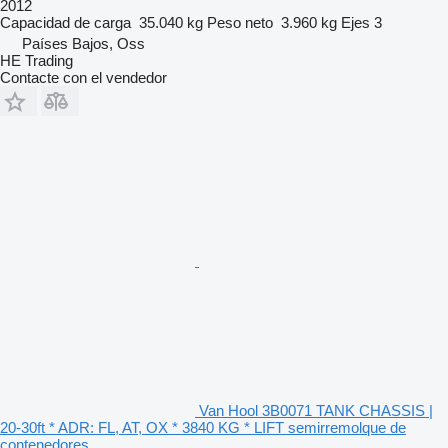
2012
Capacidad de carga
35.040 kg
Peso neto
3.960 kg
Ejes
3
Países Bajos, Oss
HE Trading
Contacte con el vendedor
Van Hool 3B0071 TANK CHASSIS |
20-30ft * ADR: FL, AT, OX * 3840 KG * LIFT semirremolque de
contenedores