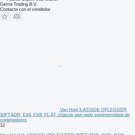
Gema Trading B.V.
Contacte con el vendedor
Van Hool 3-ASSIGE OPLEGGER
30FT,ADR, EXll, EXlll, FL,AT, chassis own weig semirremolque de
contenedores
12