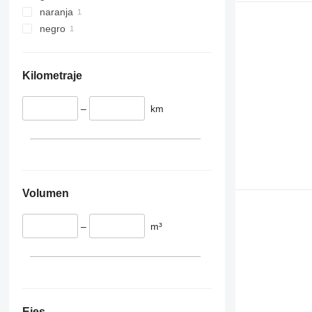
naranja
negro
Kilometraje
–
km
Volumen
–
m³
Ejes