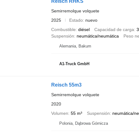
Reisch RHKS
Semirremolque volquete
2025
Estado
nuevo
Combustible
diésel
Capacidad de carga
3
Suspensión
neumática/neumática
Peso ne
Alemania, Bakum
A1-Truck GmbH
Reisch 55m3
Semirremolque volquete
2020
Volumen
55 m³
Suspensión
neumática/ne
Polonia, Dąbrowa Górnicza