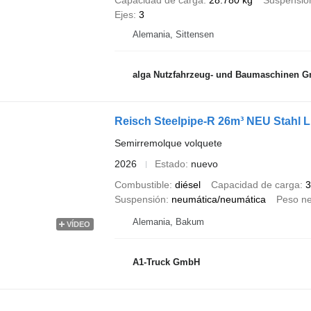
Capacidad de carga
28.780 kg
Suspensió
Ejes
3
Alemania, Sittensen
alga Nutzfahrzeug- und Baumaschinen 
Reisch Steelpipe-R 26m³ NEU Stahl L
Semirremolque volquete
2026
Estado
nuevo
Combustible
diésel
Capacidad de carga
3
Suspensión
neumática/neumática
Peso ne
Alemania, Bakum
VÍDEO
A1-Truck GmbH