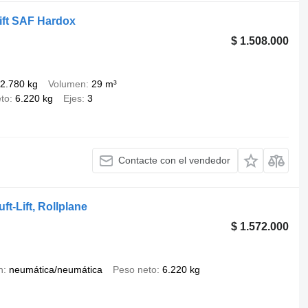
ift SAF Hardox
$ 1.508.000
2.780 kg
Volumen
29 m³
to
6.220 kg
Ejes
3
Contacte con el vendedor
t-Lift, Rollplane
$ 1.572.000
n
neumática/neumática
Peso neto
6.220 kg