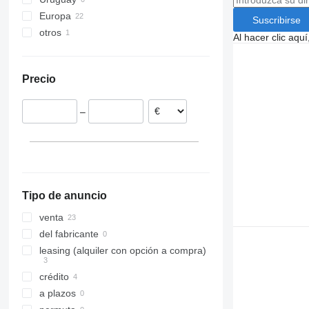
Europa
Suscribirse
otros
Alemania
Al hacer clic aq
Polonia
Ucrania
Precio
–
Tipo de anuncio
venta
del fabricante
leasing (alquiler con opción a compra)
crédito
a plazos