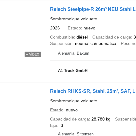
Reisch Steelpipe-R 26m³ NEU Stahl L
Semirremolque volquete
2026
Estado
nuevo
Combustible
diésel
Capacidad de carga
3
Suspensión
neumática/neumática
Peso ne
Alemania, Bakum
VÍDEO
A1-Truck GmbH
Reisch RHKS-SR, Stahl, 25m³, SAF, Luf
Semirremolque volquete
Estado
nuevo
Capacidad de carga
28.780 kg
Suspensió
Ejes
3
Alemania, Sittensen