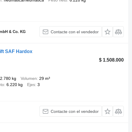
n
neumática/neumática
Peso neto
6.220 kg
GmbH & Co. KG
Contacte con el vendedor
ift SAF Hardox
$ 1.508.000
2.780 kg
Volumen
29 m³
to
6.220 kg
Ejes
3
Contacte con el vendedor