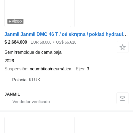
VÍDEO
Janmil Janmil DMC 46 T / oś skrętna / pokład hydrauliczny / poszerzana
$ 2.684.000
EUR 58.000
≈ US$ 66.610
Semirremolque de cama baja
2026
Suspensión
neumática/neumática
Ejes
3
Polonia, KLUKI
JANMIL