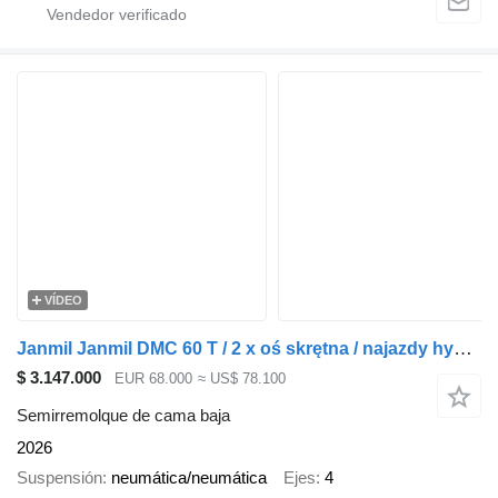
VÍDEO
Janmil Janmil DMC 60 T / 2 x oś skrętna / najazdy hydrauliczke / poszer
$ 3.147.000
EUR 68.000
≈ US$ 78.100
Semirremolque de cama baja
2026
Suspensión
neumática/neumática
Ejes
4