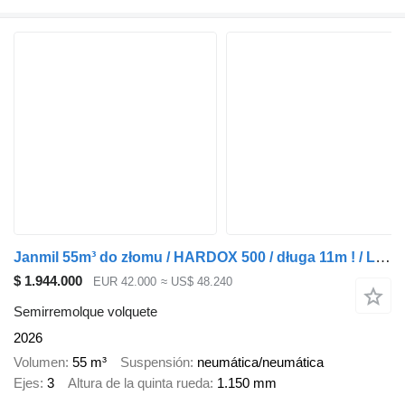
Janmil 55m³ do złomu / HARDOX 500 / długa 11m ! / LONG
$ 1.944.000
EUR 42.000
≈ US$ 48.240
Semirremolque volquete
2026
Volumen
55 m³
Suspensión
neumática/neumática
Ejes
3
Altura de la quinta rueda
1.150 mm