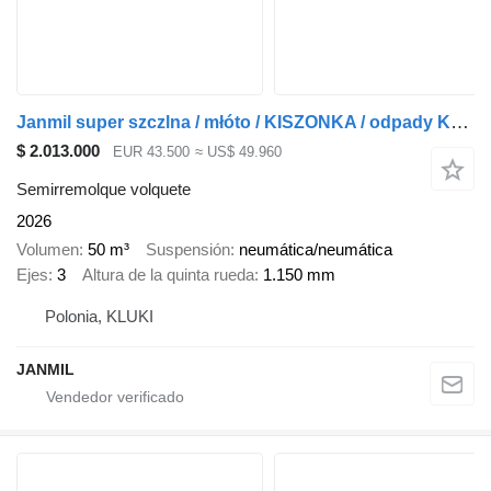
Janmil super szczlna / młóto / KISZONKA / odpady KAT 3,2,1 / woda
$ 2.013.000
EUR 43.500
≈ US$ 49.960
Semirremolque volquete
2026
Volumen
50 m³
Suspensión
neumática/neumática
Ejes
3
Altura de la quinta rueda
1.150 mm
Polonia, KLUKI
JANMIL