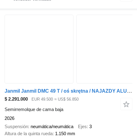
Janmil Janmil DMC 49 T / oś skrętna / NAJAZDY ALU 24T / poszerzana /
$ 2.291.000
EUR 49.500
≈ US$ 56.850
Semirremolque de cama baja
2026
Suspensión
neumática/neumática
Ejes
3
Altura de la quinta rueda
1.150 mm