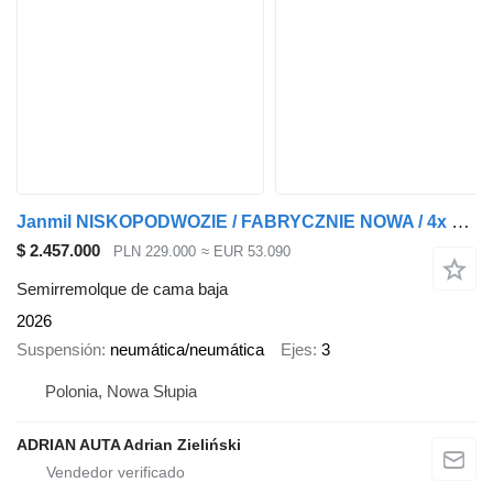
Janmil NISKOPODWOZIE / FABRYCZNIE NOWA / 4x ZAGŁĘBIANA / OŚ SKRĘTNA I P
$ 2.457.000
PLN 229.000
≈ EUR 53.090
Semirremolque de cama baja
2026
Suspensión
neumática/neumática
Ejes
3
Polonia, Nowa Słupia
ADRIAN AUTA Adrian Zieliński