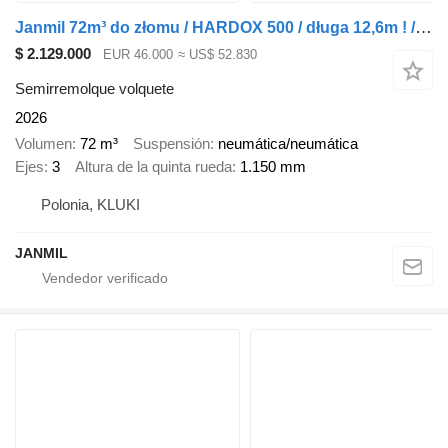
Janmil 72m³ do złomu / HARDOX 500 / długa 12,6m ! / LONG + BIG
$ 2.129.000
EUR 46.000
≈ US$ 52.830
Semirremolque volquete
2026
Volumen
72 m³
Suspensión
neumática/neumática
Ejes
3
Altura de la quinta rueda
1.150 mm
Polonia, KLUKI
JANMIL