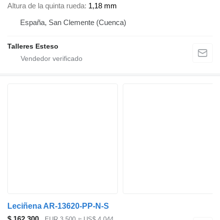
Altura de la quinta rueda
1,18 mm
España, San Clemente (Cuenca)
Talleres Esteso
Leciñena AR-13620-PP-N-S
$ 162.300
EUR 3.500
≈ US$ 4.044