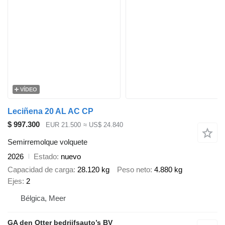
VÍDEO
Leciñena 20 AL AC CP
$ 997.300
EUR 21.500
≈ US$ 24.840
Semirremolque volquete
2026
Estado
nuevo
Capacidad de carga
28.120 kg
Peso neto
4.880 kg
Ejes
2
Bélgica, Meer
GA den Otter bedrijfsauto’s BV