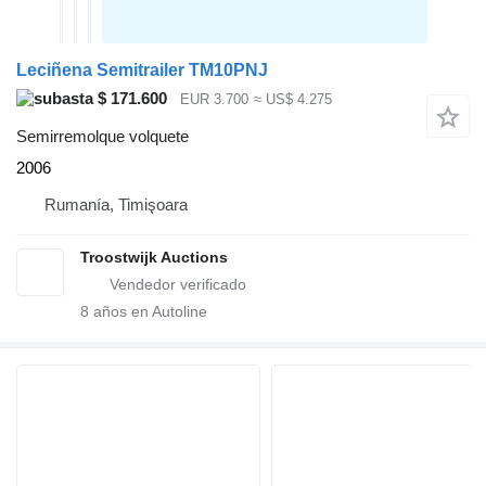
Leciñena Semitrailer TM10PNJ
$ 171.600
EUR 3.700
≈ US$ 4.275
Semirremolque volquete
2006
Rumanía, Timişoara
Troostwijk Auctions
8
años en Autoline