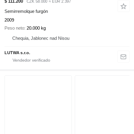
$ 111.200
CZK 58.000
≈ EUR 2.397
Semirremolque furgón
2009
Peso neto
20.000 kg
Chequia, Jablonec nad Nisou
LUTWA s.r.o.