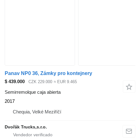
Panav NP0 36, Zámky pro kontejnery
$ 439.000
CZK 229.000
≈ EUR 9.465
Semirremolque caja abierta
2017
Chequia, Velké Meziříčí
Dvořák Trucks,s.r.o.