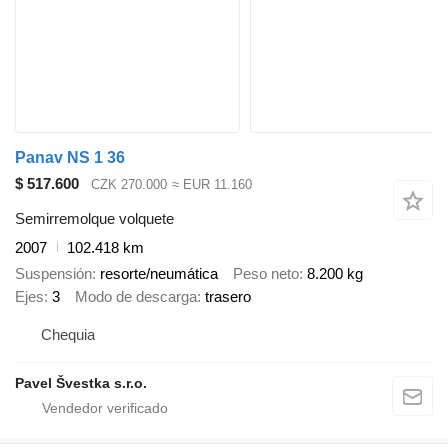
Panav NS 1 36
$ 517.600
CZK 270.000
≈ EUR 11.160
Semirremolque volquete
2007
102.418 km
Suspensión
resorte/neumática
Peso neto
8.200 kg
Ejes
3
Modo de descarga
trasero
Chequia
Pavel Švestka s.r.o.