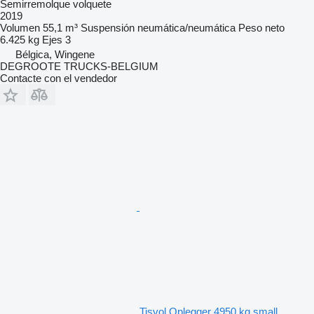
Semirremolque volquete
2019
Volumen
55,1 m³
Suspensión
neumática/neumática
Peso neto
6.425 kg
Ejes
3
Bélgica, Wingene
DEGROOTE TRUCKS-BELGIUM
Contacte con el vendedor
Tisvol Oplegger 4950 kg small