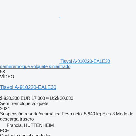
Tisvol A-910220-EALE30
semirremolque volquete siniestrado
58
VÍDEO
Tisvol A-910220-EALE30
$ 830.300
EUR 17.900
≈ US$ 20.680
Semirremolque volquete
2024
Suspensión
resorte/neumática
Peso neto
5.940 kg
Ejes
3
Modo de
descarga
trasero
Francia, HUTTENHEIM
FCE
Contacte con el vendedor