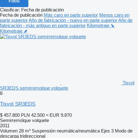
Filtro
Clasificar
:
Fecha de publicación
Fecha de publicación
Más caro en parte superior
Menos caro en
parte superior
Año de fabricación - nuevo en parte superior
Año de
fabricación - más antiguo en parte superior
Kilometraje ⬊
Kilometraje ⬈
Tisvol
SR3EDS semirremolque volquete
8
Tisvol SR3EDS
$ 457.800
PLN 42.500
≈ EUR 9.870
Semirremolque volquete
2011
Volumen
28 m³
Suspensión
neumática/neumática
Ejes
3
Modo de
descarga
tridireccional