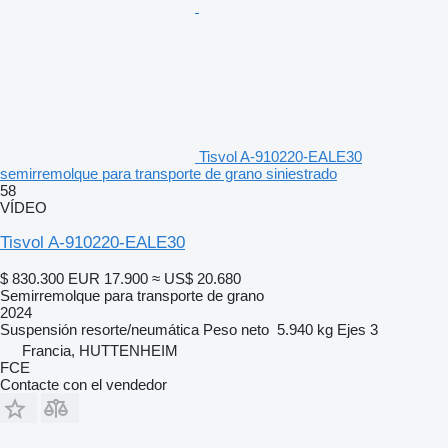
Tisvol A-910220-EALE30
semirremolque para transporte de grano siniestrado
58
VÍDEO
Tisvol A-910220-EALE30
$ 830.300
EUR 17.900
≈ US$ 20.680
Semirremolque para transporte de grano
2024
Suspensión
resorte/neumática
Peso neto
5.940 kg
Ejes
3
Francia, HUTTENHEIM
FCE
Contacte con el vendedor