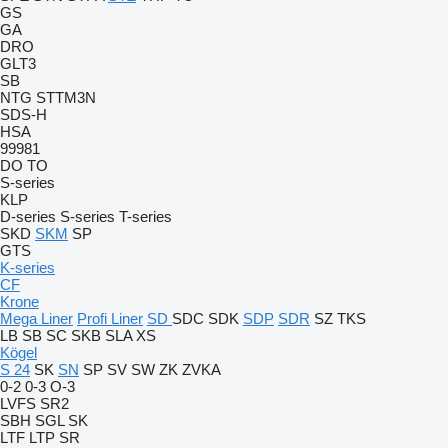
GS
GA
DRO
GLT3
SB
NTG
STTM3N
SDS-H
HSA
99981
DO
TO
S-series
KLP
D-series
S-series
T-series
SKD
SKM
SP
GTS
K-series
CF
Krone
Mega Liner
Profi Liner
SD
SDC
SDK
SDP
SDR
SZ
TKS
LB
SB
SC
SKB
SLA
XS
Kögel
S 24
SK
SN
SP
SV
SW
ZK
ZVKA
0-2
0-3
O-3
LVFS
SR2
SBH
SGL
SK
LTF
LTP
SR