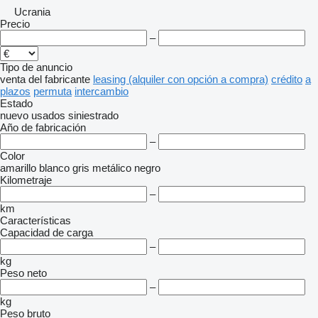
Ucrania
Precio
–
Tipo de anuncio
venta
del fabricante
leasing (alquiler con opción a compra)
crédito
a
plazos
permuta
intercambio
Estado
nuevo
usados
siniestrado
Año de fabricación
–
Color
amarillo
blanco
gris
metálico
negro
Kilometraje
–
km
Características
Capacidad de carga
–
kg
Peso neto
–
kg
Peso bruto