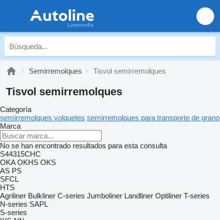
Semirremolques
Tisvol semirremolques
Tisvol semirremolques
Categoría
semirremolques volquetes
semirremolques para transporte de grano
Marca
No se han encontrado resultados para esta consulta
S44315CHC
OKA
OKHS
OKS
AS
PS
SFCL
HTS
Agriliner
Bulkliner
C-series
Jumboliner
Landliner
Optiliner
T-series
N-series
SAPL
S-series