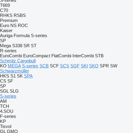
S-series
T669
C70
RHKS
RSBS
Premium
Euro
NS
ROC
Kaiser
Auriga
Formula
S-series
SP
Mega
S338
SR
ST
R-series
EuroCombi
EuroCompact
FlatCombi
InterCombi
STB
Schmitz Cargobull
KO
MEGA
S-series
SCB
SCF
SCS
SGF
SKI
SKO
SPR
SW
Schwarzmüller
HKS
S1
SK
SPA
CS
SF
SP
SGL
SLG
S-series
AM
TCH
4.SOU
F-series
KP
Tisvol
GL
GMO