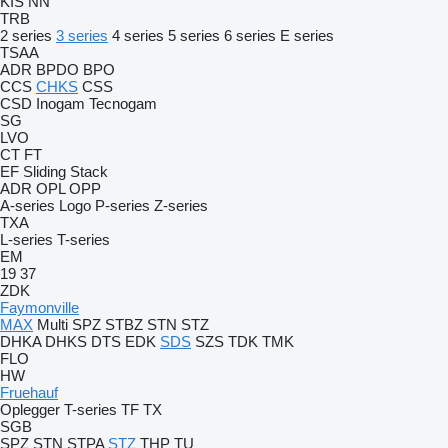
KIS
NN
TRB
2 series
3 series
4 series
5 series
6 series
E series
TSAA
ADR
BPDO
BPO
CCS
CHKS
CSS
CSD
Inogam
Tecnogam
SG
LVO
CT
FT
EF
Sliding
Stack
ADR
OPL
OPP
A-series
Logo
P-series
Z-series
TXA
L-series
T-series
EM
19
37
ZDK
Faymonville
MAX
Multi
SPZ
STBZ
STN
STZ
DHKA
DHKS
DTS
EDK
SDS
SZS
TDK
TMK
FLO
HW
Fruehauf
Oplegger
T-series
TF
TX
SGB
SPZ
STN
STPA
STZ
THP
TU