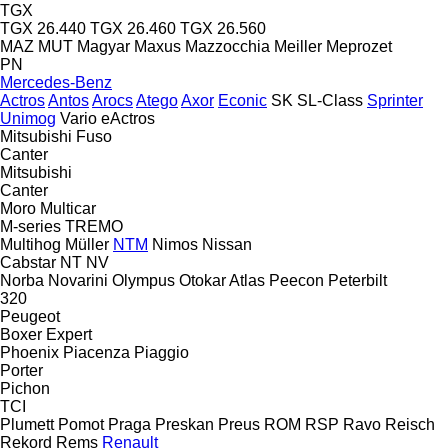
TGX
TGX 26.440
TGX 26.460
TGX 26.560
MAZ
MUT
Magyar
Maxus
Mazzocchia
Meiller
Meprozet
PN
Mercedes-Benz
Actros
Antos
Arocs
Atego
Axor
Econic
SK
SL-Class
Sprinter
Unimog
Vario
eActros
Mitsubishi Fuso
Canter
Mitsubishi
Canter
Moro
Multicar
M-series
TREMO
Multihog
Müller
NTM
Nimos
Nissan
Cabstar
NT
NV
Norba
Novarini
Olympus
Otokar Atlas
Peecon
Peterbilt
320
Peugeot
Boxer
Expert
Phoenix
Piacenza
Piaggio
Porter
Pichon
TCI
Plumett
Pomot
Praga
Preskan
Preus
ROM
RSP
Ravo
Reisch
Rekord
Rems
Renault