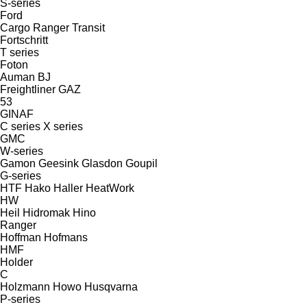
S-series
Ford
Cargo
Ranger
Transit
Fortschritt
T series
Foton
Auman
BJ
Freightliner
GAZ
53
GINAF
C series
X series
GMC
W-series
Gamon
Geesink
Glasdon
Goupil
G-series
HTF
Hako
Haller
HeatWork
HW
Heil
Hidromak
Hino
Ranger
Hoffman
Hofmans
HMF
Holder
C
Holzmann
Howo
Husqvarna
P-series