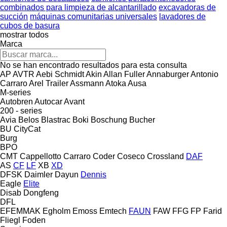
combinados para limpieza de alcantarillado
excavadoras de
succión
máquinas comunitarias universales
lavadores de
cubos de basura
mostrar todos
Marca
No se han encontrado resultados para esta consulta
AP
AVTR
Aebi Schmidt
Akin
Allan Fuller
Annaburger
Antonio
Carraro
Arel Trailer
Assmann
Atoka
Ausa
M-series
Autobren
Autocar
Avant
200 - series
Avia
Belos
Blastrac
Boki
Boschung
Bucher
BU
CityCat
Burg
BPO
CMT
Cappellotto
Carraro
Coder
Coseco
Crossland
DAF
AS
CF
LF
XB
XD
DFSK
Daimler
Dayun
Dennis
Eagle
Elite
Disab
Dongfeng
DFL
EFEMMAK
Egholm
Emoss
Emtech
FAUN
FAW
FFG
FP
Farid
Fliegl
Foden