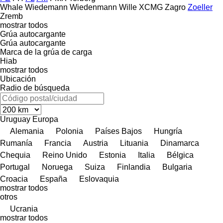
Whale
Wiedemann
Wiedenmann
Wille
XCMG
Zagro
Zoeller
Zremb
mostrar todos
Grúa autocargante
Grúa autocargante
Marca de la grúa de carga
Hiab
mostrar todos
Ubicación
Radio de búsqueda
Uruguay
Europa
Alemania
Polonia
Países Bajos
Hungría
Rumanía
Francia
Austria
Lituania
Dinamarca
Chequia
Reino Unido
Estonia
Italia
Bélgica
Portugal
Noruega
Suiza
Finlandia
Bulgaria
Croacia
España
Eslovaquia
mostrar todos
otros
Ucrania
mostrar todos