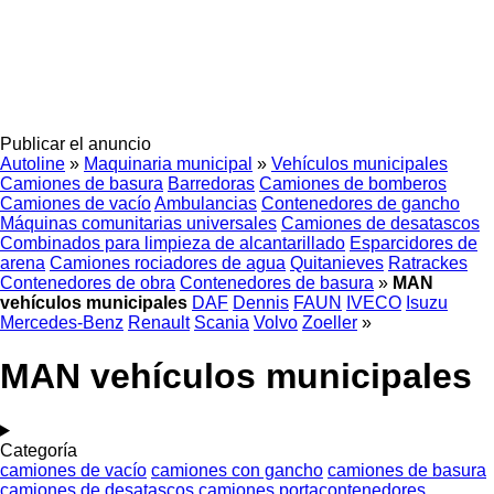
Publicar el anuncio
Autoline
»
Maquinaria municipal
»
Vehículos municipales
Camiones de basura
Barredoras
Camiones de bomberos
Camiones de vacío
Ambulancias
Contenedores de gancho
Máquinas comunitarias universales
Camiones de desatascos
Combinados para limpieza de alcantarillado
Esparcidores de
arena
Camiones rociadores de agua
Quitanieves
Ratrackes
Contenedores de obra
Contenedores de basura
»
MAN
vehículos municipales
DAF
Dennis
FAUN
IVECO
Isuzu
Mercedes-Benz
Renault
Scania
Volvo
Zoeller
»
MAN vehículos municipales
Categoría
camiones de vacío
camiones con gancho
camiones de basura
camiones de desatascos
camiones portacontenedores