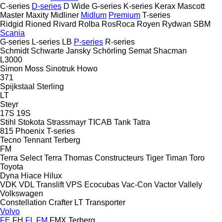
C-series
D-series
D Wide
G-series
K-series
Kerax
Mascott
Master
Maxity
Midliner
Midlum
Premium
T-series
Ridgid
Rioned
Rivard
Rolba
RosRoca
Royen
Rydwan
SBM
Scania
G-series
L-series
LB
P-series
R-series
Schmidt
Schwarte Jansky
Schörling
Semat
Shacman
L3000
Simon Moss
Sinotruk Howo
371
Spijkstaal
Sterling
LT
Steyr
17S
19S
Stihl
Stokota
Strassmayr
TICAB
Tank
Tatra
815
Phoenix
T-series
Tecno
Tennant
Terberg
FM
Terra Select
Terra
Thomas Constructeurs
Tiger
Timan
Toro
Toyota
Dyna
Hiace
Hilux
VDK
VDL Translift
VPS Ecocubas
Vac-Con
Vactor
Vallely
Volkswagen
Constellation
Crafter
LT
Transporter
Volvo
FE
FH
FL
FM
FMX
Terberg