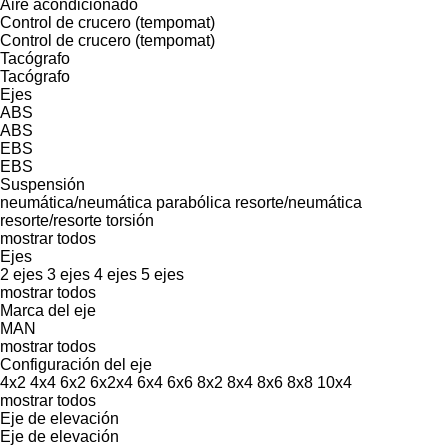
Aire acondicionado
Control de crucero (tempomat)
Control de crucero (tempomat)
Tacógrafo
Tacógrafo
Ejes
ABS
ABS
EBS
EBS
Suspensión
neumática/neumática
parabólica
resorte/neumática
resorte/resorte
torsión
mostrar todos
Ejes
2 ejes
3 ejes
4 ejes
5 ejes
mostrar todos
Marca del eje
MAN
mostrar todos
Configuración del eje
4x2
4x4
6x2
6x2x4
6x4
6x6
8x2
8x4
8x6
8x8
10x4
mostrar todos
Eje de elevación
Eje de elevación