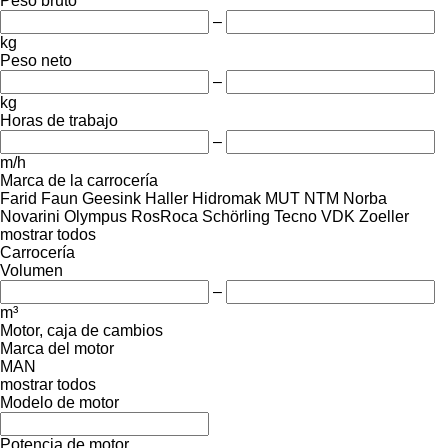
Peso bruto
–
kg
Peso neto
–
kg
Horas de trabajo
–
m/h
Marca de la carrocería
Farid
Faun
Geesink
Haller
Hidromak
MUT
NTM
Norba
Novarini
Olympus
RosRoca
Schörling
Tecno
VDK
Zoeller
mostrar todos
Carrocería
Volumen
–
m³
Motor, caja de cambios
Marca del motor
MAN
mostrar todos
Modelo de motor
Potencia de motor