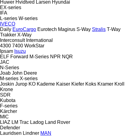
Huwer
Hvidtved Larsen
Hyundai
EX-series
IFA
L-series
W-series
IVECO
Daily
EuroCargo
Eurotech
Magirus
S-Way
Stralis
T-Way
Trakker
X-Way
Interconsult
International
4300
7400
WorkStar
Ipsam
Isuzu
ELF
Forward
M-Series
NPR
NQR
JAC
N-Series
Joab
John Deere
M-series
X-series
Joskin
Jurop
KO
Kademe
Kaiser
Kiefer
Koks
Kramer
Kroll
Krone
SDR
Kubota
F-series
Kärcher
MIC
LIAZ
LM Trac
Ladog
Land Rover
Defender
Lauridsen
Lindner
MAN