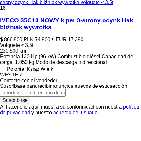
strony ocynk Hak bliźniak wywrotka volquete < 3.5t
16
IVECO 35C13 NOWY kiper 3-strony ocynk Hak
bliźniak wywrotka
$ 806.800
PLN 74.900
≈ EUR 17.390
Volquete < 3.5t
230.500 km
Potencia
130 Hp (96 kW)
Combustible
diésel
Capacidad de
carga
1.050 kg
Modo de descarga
tridireccional
Polonia, Książ Wielki
WESTER
Contacte con el vendedor
Suscríbase para recibir anuncios nuevos de esta sección
Suscribirse
Al hacer clic aquí, muestra su conformidad con nuestra
política
de privacidad
y nuestro
acuerdo del usuario
.