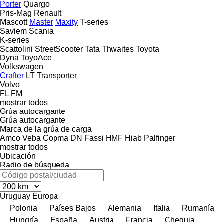
Porter
Quargo
Pris-Mag
Renault
Mascott
Master
Maxity
T-series
Saviem
Scania
K-series
Scattolini
StreetScooter
Tata
Thwaites
Toyota
Dyna
ToyoAce
Volkswagen
Crafter
LT
Transporter
Volvo
FL
FM
mostrar todos
Grúa autocargante
Grúa autocargante
Marca de la grúa de carga
Amco Veba
Copma
DN
Fassi
HMF
Hiab
Palfinger
mostrar todos
Ubicación
Radio de búsqueda
Uruguay
Europa
Polonia
Países Bajos
Alemania
Italia
Rumanía
Hungría
España
Austria
Francia
Chequia