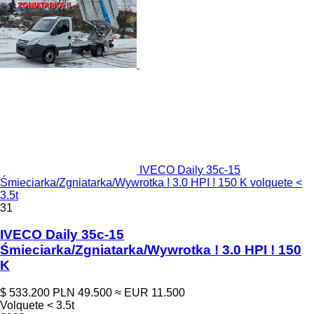
IVECO Daily 35c-15
Śmieciarka/Zgniatarka/Wywrotka ! 3.0 HPI ! 150 K volquete <
3.5t
31
IVECO Daily 35c-15
Śmieciarka/Zgniatarka/Wywrotka ! 3.0 HPI ! 150
K
$ 533.200
PLN 49.500
≈ EUR 11.500
Volquete < 3.5t