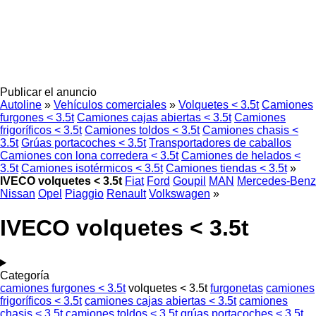
Publicar el anuncio
Autoline
»
Vehículos comerciales
»
Volquetes < 3.5t
Camiones
furgones < 3.5t
Camiones cajas abiertas < 3.5t
Camiones
frigoríficos < 3.5t
Camiones toldos < 3.5t
Camiones chasis <
3.5t
Grúas portacoches < 3.5t
Transportadores de caballos
Camiones con lona corredera < 3.5t
Camiones de helados <
3.5t
Camiones isotérmicos < 3.5t
Camiones tiendas < 3.5t
»
IVECO volquetes < 3.5t
Fiat
Ford
Goupil
MAN
Mercedes-Benz
Nissan
Opel
Piaggio
Renault
Volkswagen
»
IVECO volquetes < 3.5t
Categoría
camiones furgones < 3.5t
volquetes < 3.5t
furgonetas
camiones
frigoríficos < 3.5t
camiones cajas abiertas < 3.5t
camiones
chasis < 3.5t
camiones toldos < 3.5t
grúas portacoches < 3.5t