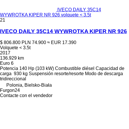
IVECO DAILY 35C14
WYWROTKA KIPER NR 926 volquete < 3.5t
21
IVECO DAILY 35C14 WYWROTKA KIPER NR 926
$ 806.800
PLN 74.900
≈ EUR 17.390
Volquete < 3.5t
2017
136.929 km
Euro 6
Potencia
140 Hp (103 kW)
Combustible
diésel
Capacidad de
carga
930 kg
Suspensión
resorte/resorte
Modo de descarga
tridireccional
Polonia, Bielsko-Biała
Furgon24
Contacte con el vendedor