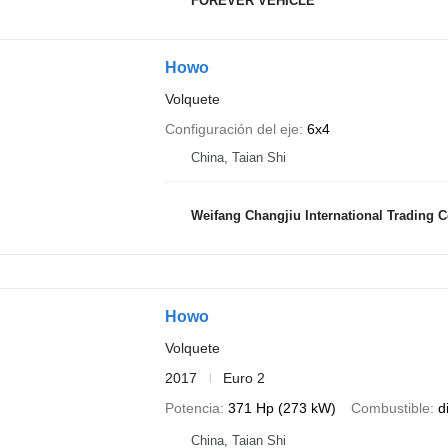
FOREVER VEHICLE
Howo
Volquete
Configuración del eje
6x4
China, Taian Shi
Weifang Changjiu International Trading Co
Howo
Volquete
2017
Euro 2
Potencia
371 Hp (273 kW)
Combustible
d
China, Taian Shi