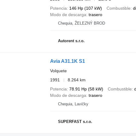
Potencia
146 Hp (107 kW)
Combustible
d
Modo de descarga
trasero
Chequia, ŽELEZNÝ BROD
Autorent s.r.o.
Avia A31.1K S1
Volquete
1991
8.264 km
Potencia
78.91 Hp (58 kW)
Combustible
d
Modo de descarga
trasero
Chequia, Lavičky
SUPERFAST s.r.o.