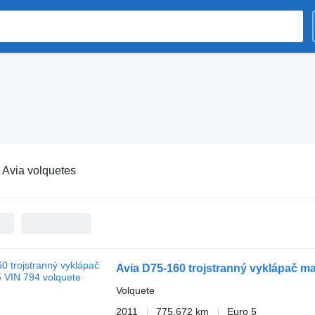
:
Avia volquetes
Avia D75-160 trojstranný vyklápač m
Volquete
2011
775.672 km
Euro 5