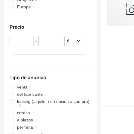
Terberg
Europa
VM
Chequia
Eslovaquia
Precio
–
Tipo de anuncio
venta
del fabricante
leasing (alquiler con opción a compra)
crédito
a plazos
permuta