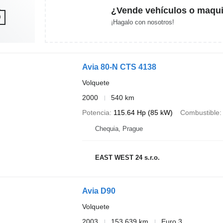
¿Vende vehículos o maqui
¡Hagalo con nosotros!
Avia 80-N CTS 4138
Volquete
2000
540 km
Potencia
115.64 Hp (85 kW)
Combustible
Chequia, Prague
EAST WEST 24 s.r.o.
Avia D90
Volquete
2003
153.639 km
Euro 3