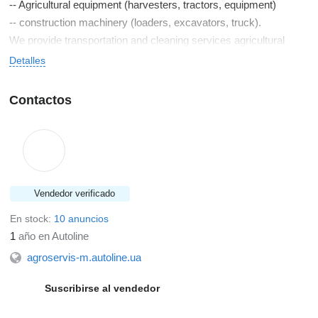
-- Agricultural equipment (harvesters, tractors, equipment)
-- construction machinery (loaders, excavators, truck).
We provide transportation and cleaning services agricultural
crops. Accept orders for spare parts for farm machinery and
Detalles
trucks.
Contactos
Vendedor verificado
En stock:
10 anuncios
1
año en Autoline
agroservis-m.autoline.ua
Suscribirse al vendedor