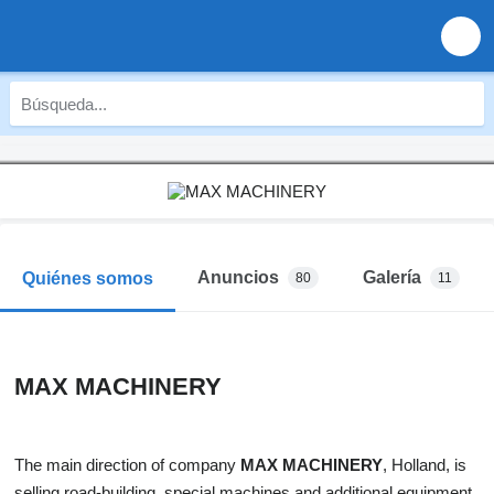
Anuncios
Galería
Quiénes somos
80
11
MAX MACHINERY
The main direction of company
MAX MACHINERY
, Holland, is
selling road-building, special machines and additional equipment