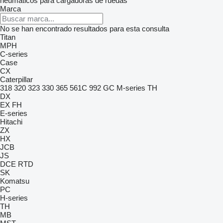
neumáticos para cargadoras de ruedas
Marca
No se han encontrado resultados para esta consulta
Titan
MPH
C-series
Case
CX
Caterpillar
318
320
323
330
365
561C
992
GC
M-series
TH
DX
EX
FH
E-series
Hitachi
ZX
HX
JCB
JS
DCE
RTD
SK
Komatsu
PC
H-series
TH
MB