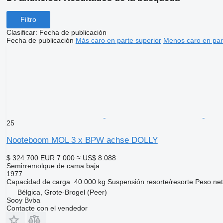
Filtro
Clasificar
:
Fecha de publicación
Fecha de publicación
Más caro en parte superior
Menos caro en par
25
Nooteboom MOL 3 x BPW achse DOLLY
$ 324.700
EUR 7.000
≈ US$ 8.088
Semirremolque de cama baja
1977
Capacidad de carga
40.000 kg
Suspensión
resorte/resorte
Peso ne
Bélgica, Grote-Brogel (Peer)
Sooy Bvba
Contacte con el vendedor