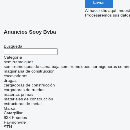
Al hacer clic aquí, mue
Procesaremos sus datos 
Anuncios Sooy Bvba
Búsqueda
Categoría
semirremolques
semirremolques de cama baja
semirremolques hormigoneras
semir
maquinaria de construcción
excavadoras
dragas
cargadoras de construcción
cargadoras de ruedas
materias primas
materiales de construcción
estructuras de metal
Marca
Caterpillar
938
F-series
Faymonville
STN