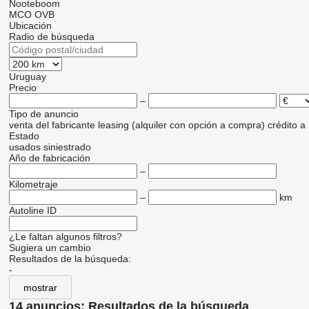
Nooteboom
MCO
OVB
Ubicación
Radio de búsqueda
Uruguay
Precio
–
Tipo de anuncio
venta
del fabricante
leasing (alquiler con opción a compra)
crédito
a
Estado
usados
siniestrado
Año de fabricación
–
Kilometraje
–
km
Autoline ID
¿Le faltan algunos filtros?
Sugiera un cambio
Resultados de la búsqueda:
-
mostrar
14 anuncios:
Resultados de la búsqueda