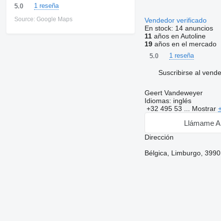
1 reseña
5.0
Source: Google Maps
Vendedor verificado
En stock:
14 anuncios
11
años en Autoline
19
años en el mercado
1 reseña
5.0
Suscribirse al vend
Geert Vandeweyer
Idiomas:
inglés
+32 495 53 ...
Mostrar
Llámame A
Dirección
Bélgica, Limburgo, 3990