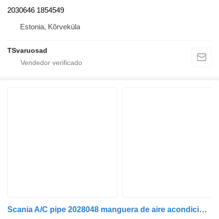
2030646 1854549
Estonia, Kõrveküla
TSvaruosad
Scania A/C pipe 2028048 manguera de aire acondicionado para Scania R440 cabeza tractora