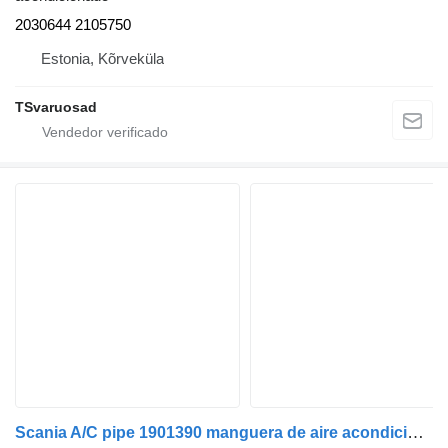
2030644 2105750
Estonia, Kõrveküla
TSvaruosad
Scania A/C pipe 1901390 manguera de aire acondicionado para Scania R440 cabeza tractora