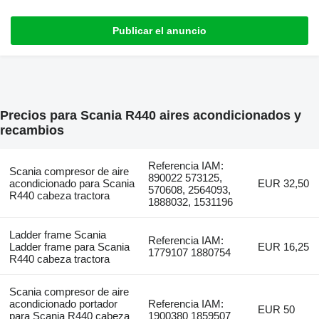
Publicar el anuncio
Precios para Scania R440 aires acondicionados y
recambios
Referencia IAM:
Scania compresor de aire
890022 573125,
acondicionado para Scania
EUR 32,50
570608, 2564093,
R440 cabeza tractora
1888032, 1531196
Ladder frame Scania
Referencia IAM:
Ladder frame para Scania
EUR 16,25
1779107 1880754
R440 cabeza tractora
Scania compresor de aire
acondicionado portador
Referencia IAM:
EUR 50
para Scania R440 cabeza
1900380 1859507