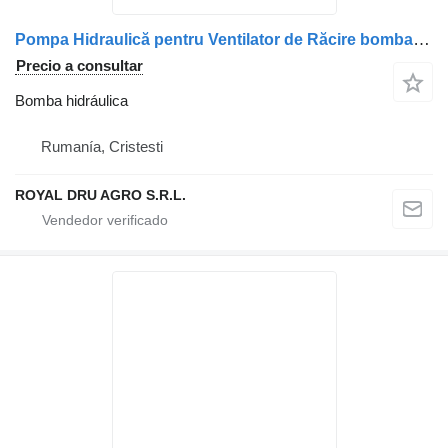
Pompa Hidraulică pentru Ventilator de Răcire bomba hidráulica para Mercedes-Benz 6285501283 A6285501283 0517725310 camión
Precio a consultar
Bomba hidráulica
Rumanía, Cristesti
ROYAL DRU AGRO S.R.L.