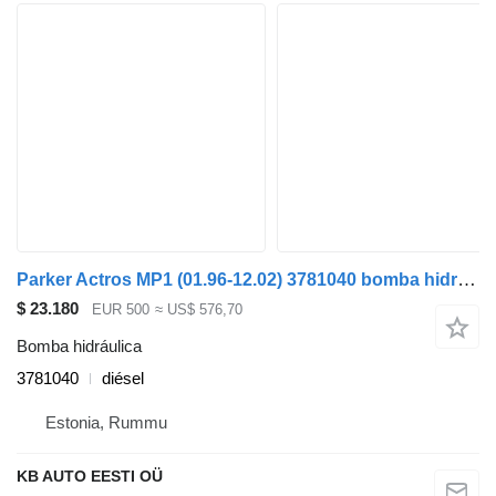
Parker Actros MP1 (01.96-12.02) 3781040 bomba hidráulica para Mercedes-Benz Actros, Axor MP1, MP2, MP3 (1996-2014) camión
$ 23.180
EUR 500
≈ US$ 576,70
Bomba hidráulica
3781040
diésel
Estonia, Rummu
KB AUTO EESTI OÜ