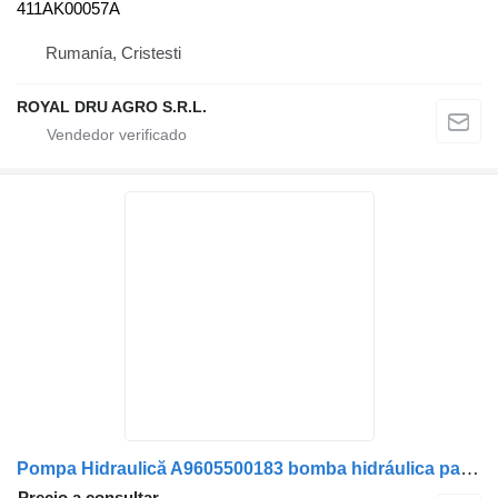
411AK00057A
Rumanía, Cristesti
ROYAL DRU AGRO S.R.L.
Pompa Hidraulică A9605500183 bomba hidráulica para Mercedes-Benz Cod A9605500183 / A9605500283 / A9605500783 camión
Precio a consultar