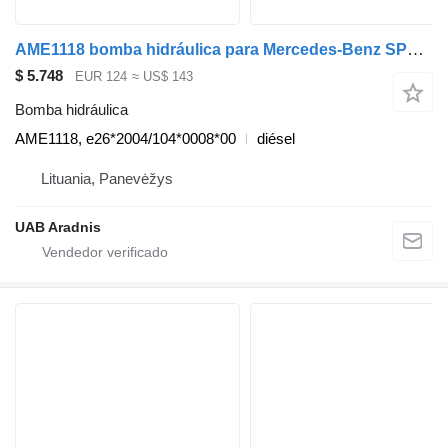
AME1118 bomba hidráulica para Mercedes-Benz SPRINTER 3-t Minibus / passenger (906) coche
$ 5.748
EUR 124
≈ US$ 143
Bomba hidráulica
AME1118, e26*2004/104*0008*00
diésel
Lituania, Panevėžys
UAB Aradnis