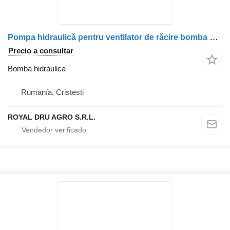
Pompa hidraulică pentru ventilator de răcire bomba hidráulica para Mercedes-Benz A9062301242 / A0012368305 / A0012369805 camión
Precio a consultar
Bomba hidráulica
Rumanía, Cristesti
ROYAL DRU AGRO S.R.L.