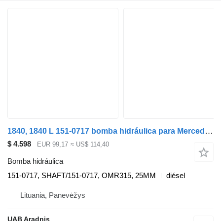
1840, 1840 L 151-0717 bomba hidráulica para Mercedes-Benz ACTROS camión
$ 4.598
EUR 99,17
≈ US$ 114,40
Bomba hidráulica
151-0717, SHAFT/151-0717, OMR315, 25MM
diésel
Lituania, Panevėžys
UAB Aradnis