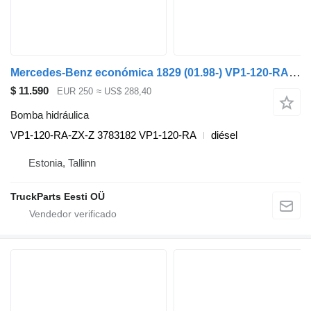
Mercedes-Benz económica 1829 (01.98-) VP1-120-RA-ZX-Z bomba hidráulica para Mercedes-Benz Econic (1998-2014) cabeza tractora
$ 11.590
EUR 250
≈ US$ 288,40
Bomba hidráulica
VP1-120-RA-ZX-Z 3783182 VP1-120-RA
diésel
Estonia, Tallinn
TruckParts Eesti OÜ