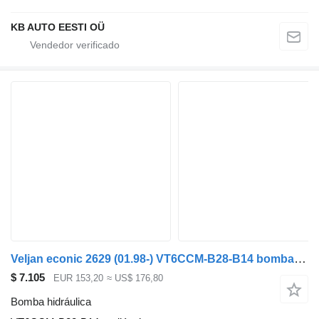
KB AUTO EESTI OÜ
Veljan econic 2629 (01.98-) VT6CCM-B28-B14 bomba hidráulica para Mercedes-Benz Econic (1998-2014) cabeza tractora
$ 7.105
EUR 153,20
≈ US$ 176,80
Bomba hidráulica