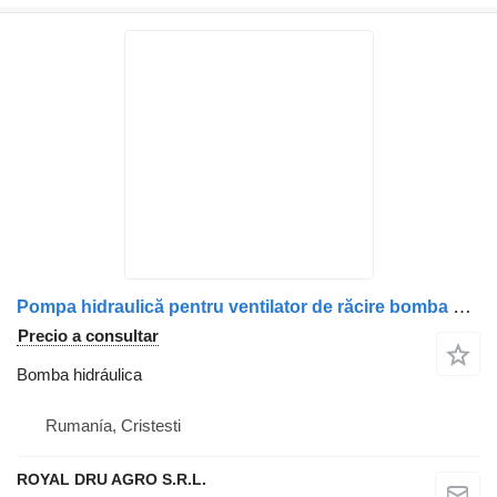
Pompa hidraulică pentru ventilator de răcire bomba hidráulica para Mercedes-Benz A0005531604 / A0005532604 / A0025406497 camión
Precio a consultar
Bomba hidráulica
Rumanía, Cristesti
ROYAL DRU AGRO S.R.L.