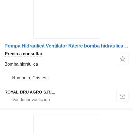
Pompa Hidraulică Ventilator Răcire bomba hidráulica para Mercedes-Benz Coduri A9062301242, A0012368305, A0012369805 camión
Precio a consultar
Bomba hidráulica
Rumanía, Cristesti
ROYAL DRU AGRO S.R.L.