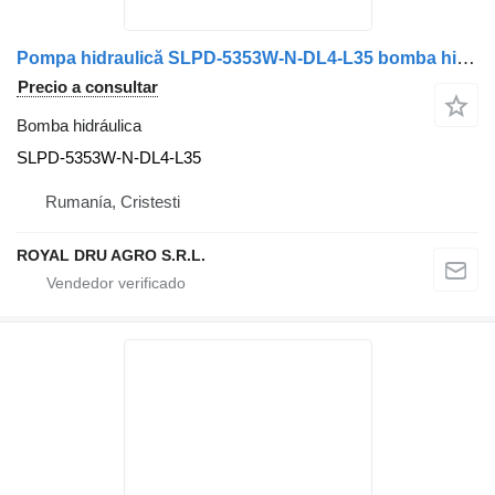
Pompa hidraulică SLPD-5353W-N-DL4-L35 bomba hidráulica para Mercedes-Benz SLPD 5353W-N DL4-L35 camión
Precio a consultar
Bomba hidráulica
SLPD-5353W-N-DL4-L35
Rumanía, Cristesti
ROYAL DRU AGRO S.R.L.