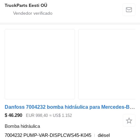
TruckParts Eesti OÜ
Danfoss 7004232 bomba hidráulica para Mercedes-Benz Actros MP5 (2019-) cabeza tractora
$ 46.290
EUR 998,40
≈ US$ 1.152
Bomba hidráulica
7004232 PUMP-VAR-DISPLCWS45-K045
diésel