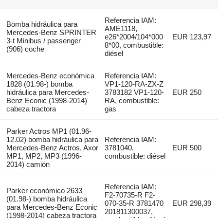
Referencia IAM:
Bomba hidráulica para
AME1118,
Mercedes-Benz SPRINTER
e26*2004/104*000
EUR 123,97
3-t Minibus / passenger
8*00, combustible:
(906) coche
diésel
Mercedes-Benz económica
Referencia IAM:
1828 (01.98-) bomba
VP1-120-RA-ZX-Z
hidráulica para Mercedes-
3783182 VP1-120-
EUR 250
Benz Econic (1998-2014)
RA, combustible:
cabeza tractora
gas
Parker Actros MP1 (01.96-
12.02) bomba hidráulica para
Referencia IAM:
Mercedes-Benz Actros, Axor
3781040,
EUR 500
MP1, MP2, MP3 (1996-
combustible: diésel
2014) camión
Referencia IAM:
Parker económico 2633
F2-70735-R F2-
(01.98-) bomba hidráulica
070-35-R 3781470
EUR 298,39
para Mercedes-Benz Econic
201811300037,
(1998-2014) cabeza tractora