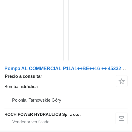
Pompa AL COMMERCIAL P11A1++BE++16-++ 453329110051 bomba hidráulica para Mercedes-Benz barredora
Precio a consultar
Bomba hidráulica
Polonia, Tarnowskie Góry
ROCH POWER HYDRAULICS Sp. z o.o.