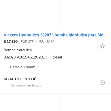
Vickers Hydraulics 382073 bomba hidráulica para Mercedes-Benz Actros, Axor MP1, MP2, MP3 (1996-2014) camión
$ 17.390
EUR 375
≈ US$ 432,60
Bomba hidráulica
382073 V101S4S12C20LH
diésel
Estonia, Rummu
KB AUTO EESTI OÜ