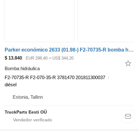
Parker económico 2633 (01.98-) F2-70735-R bomba hidráulica para Mercedes-Benz Econic (1998-2014) cabeza tractora
$ 13.840
EUR 298,40
≈ US$ 344,20
Bomba hidráulica
F2-70735-R F2-070-35-R 3781470 201811300037
diésel
Estonia, Tallinn
TruckParts Eesti OÜ