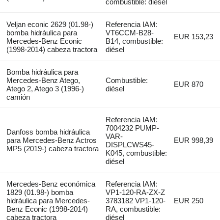
combustible: diésel
Veljan econic 2629 (01.98-)
Referencia IAM:
bomba hidráulica para
VT6CCM-B28-
EUR 153,23
Mercedes-Benz Econic
B14, combustible:
(1998-2014) cabeza tractora
diésel
Bomba hidráulica para
Mercedes-Benz Atego,
Combustible:
EUR 870
Atego 2, Atego 3 (1996-)
diésel
camión
Referencia IAM:
7004232 PUMP-
Danfoss bomba hidráulica
VAR-
para Mercedes-Benz Actros
EUR 998,39
DISPLCWS45-
MP5 (2019-) cabeza tractora
K045, combustible:
diésel
Mercedes-Benz económica
Referencia IAM:
1829 (01.98-) bomba
VP1-120-RA-ZX-Z
hidráulica para Mercedes-
3783182 VP1-120-
EUR 250
Benz Econic (1998-2014)
RA, combustible:
cabeza tractora
diésel