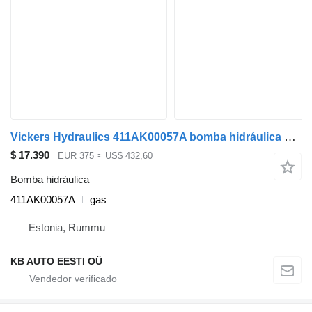
Vickers Hydraulics 411AK00057A bomba hidráulica para Mercedes-Benz Econic (1998-2014) camión
$ 17.390
EUR 375
≈ US$ 432,60
Bomba hidráulica
411AK00057A
gas
Estonia, Rummu
KB AUTO EESTI OÜ