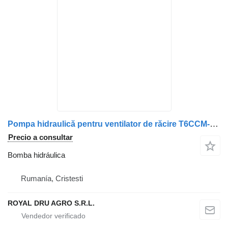
Pompa hidraulică pentru ventilator de răcire T6CCM-B22B-143R02D1 bomba hidráulica para Mercedes-Benz T6CCMB22B143R02D111 camión
Precio a consultar
Bomba hidráulica
Rumanía, Cristesti
ROYAL DRU AGRO S.R.L.