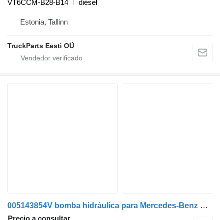
VT6CCM-B28-B14
diésel
Estonia, Tallinn
TruckParts Eesti OÜ
005143854V bomba hidráulica para Mercedes-Benz Econic camión
Precio a consultar