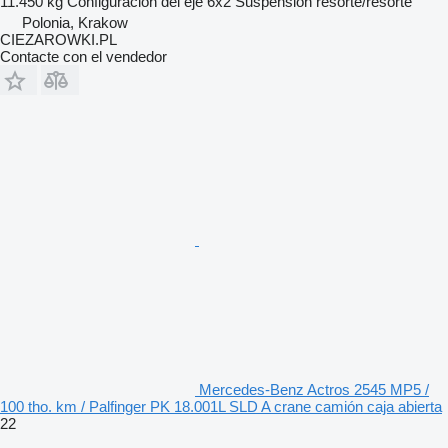
11.450 kg
Configuración del eje
6x2
Suspensión
resorte/resorte
Polonia, Krakow
CIEZAROWKI.PL
Contacte con el vendedor
Mercedes-Benz Actros 2545 MP5 /
100 tho. km / Palfinger PK 18.001L SLD A crane camión caja abierta
22