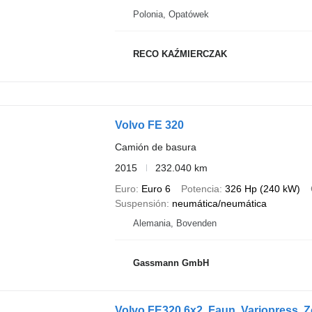
Polonia, Opatówek
RECO KAŹMIERCZAK
Volvo FE 320
Camión de basura
2015
232.040 km
Euro
Euro 6
Potencia
326 Hp (240 kW)
Suspensión
neumática/neumática
Alemania, Bovenden
Gassmann GmbH
Volvo FE320 6x2, Faun, Variopress, Zö