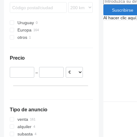
FM 410
Suscribirse
FM 420
Al hacer clic aq
FM 450
Uruguay
FM 460
Europa
otros
Países Bajos
Polonia
Ucrania
Estonia
Precio
Alemania
Reino Unido
–
Chequia
Portugal
Bélgica
mostrar todos
Tipo de anuncio
venta
alquiler
subasta