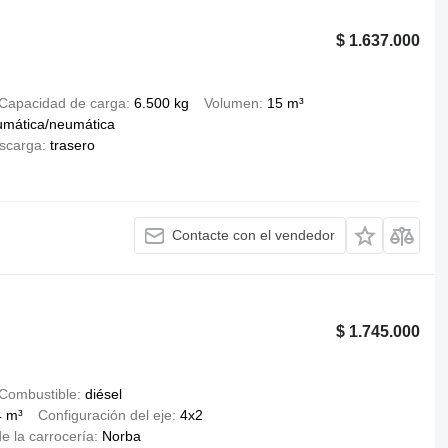
$ 1.637.000
Capacidad de carga
6.500 kg
Volumen
15 m³
umática/neumática
scarga
trasero
Contacte con el vendedor
$ 1.745.000
Combustible
diésel
4 m³
Configuración del eje
4x2
e la carrocería
Norba