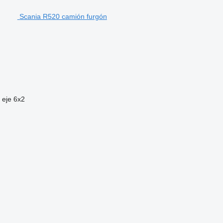
Scania R520 camión furgón
 eje
6x2