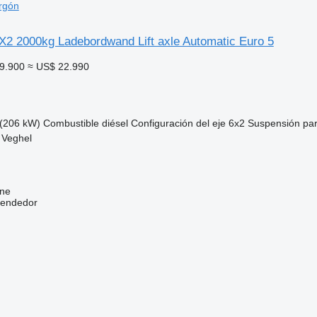
rgón
X2 2000kg Ladebordwand Lift axle Automatic Euro 5
9.900
≈ US$ 22.990
(206 kW)
Combustible
diésel
Configuración del eje
6x2
Suspensión
par
 Veghel
ine
vendedor