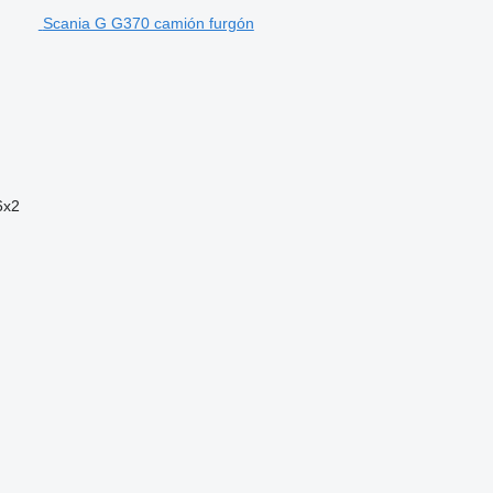
Scania G G370 camión furgón
6x2