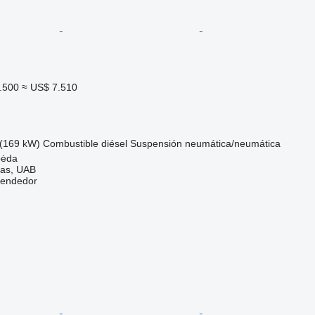
.500
≈ US$ 7.510
(169 kW)
Combustible
diésel
Suspensión
neumática/neumática
pėda
tas, UAB
vendedor