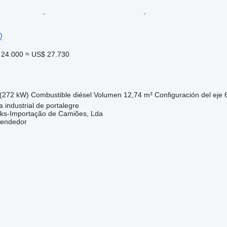
0
24.000
≈ US$ 27.730
(272 kW)
Combustible
diésel
Volumen
12,74 m³
Configuración del eje
 industrial de portalegre
cks-Importação de Camiões, Lda
vendedor