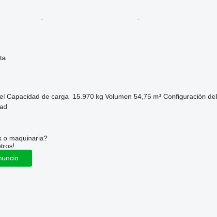
ta
el
Capacidad de carga
15.970 kg
Volumen
54,75 m³
Configuración del
tad
s o maquinaria?
tros!
nuncio