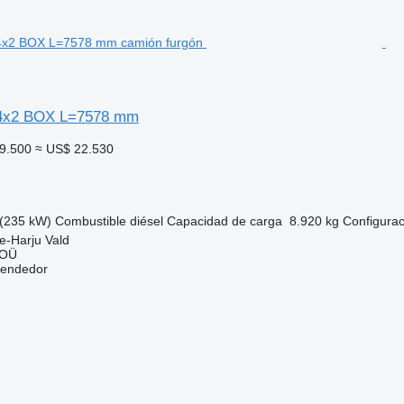
 4x2 BOX L=7578 mm
9.500
≈ US$ 22.530
(235 kW)
Combustible
diésel
Capacidad de carga
8.920 kg
Configurac
e-Harju Vald
 OÜ
vendedor