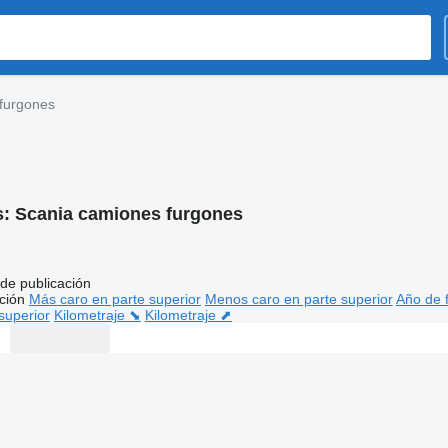
furgones
s:
Scania camiones furgones
de publicación
ción
Más caro en parte superior
Menos caro en parte superior
Año de f
superior
Kilometraje ⬊
Kilometraje ⬈