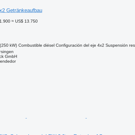
x2 Getränkeaufbau
1.900
≈ US$ 13.750
(250 kW)
Combustible
diésel
Configuración del eje
4x2
Suspensión
re
rsingen
uck GmbH
vendedor