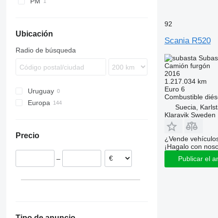
PM
Vario
P280
R410
P310
R420
92
P320
R440
Ubicación
Scania R520
P340
R450
Radio de búsqueda
P360
R470
Subas
Camión furgón
P370
R480
2016
P380
R490
1.217.034 km
Euro 6
P410
R500
Uruguay
Combustible
diés
P450
R520
Europa
Suecia, Karls
R560
Países Bajos
Klaravik Sweden
R580
Estonia
Precio
Suecia
¿Vende vehículo
¡Hagalo con noso
Finlandia
–
Publicar el a
Portugal
Lituania
Reino Unido
España
mostrar todos
Tipo de anuncio