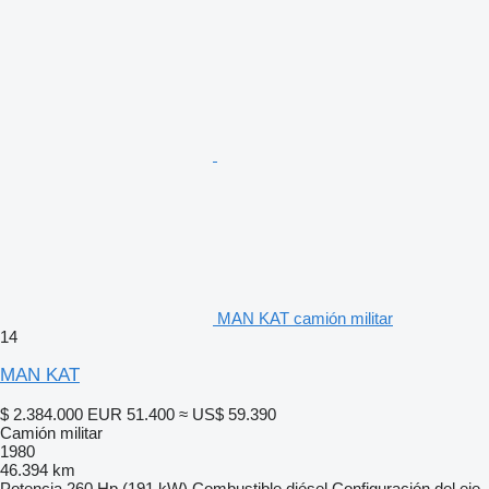
MAN KAT camión militar
14
MAN KAT
$ 2.384.000
EUR 51.400
≈ US$ 59.390
Camión militar
1980
46.394 km
Potencia
260 Hp (191 kW)
Combustible
diésel
Configuración del eje