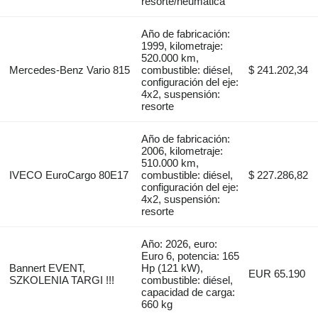
resorte/neumática
Año de fabricación:
1999, kilometraje:
520.000 km,
Mercedes-Benz Vario 815
combustible: diésel,
$ 241.202,34
configuración del eje:
4x2, suspensión:
resorte
Año de fabricación:
2006, kilometraje:
510.000 km,
IVECO EuroCargo 80E17
combustible: diésel,
$ 227.286,82
configuración del eje:
4x2, suspensión:
resorte
Año: 2026, euro:
Euro 6, potencia: 165
Bannert EVENT,
Hp (121 kW),
EUR 65.190
SZKOLENIA TARGI !!!
combustible: diésel,
capacidad de carga:
660 kg