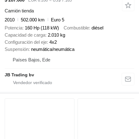
EUR 6.200
≈ US$ 7.163
Camión tienda
2010
502.000 km
Euro 5
Potencia
160 Hp (118 kW)
Combustible
diésel
Capacidad de carga
2.010 kg
Configuración del eje
4x2
Suspensión
neumática/neumática
Países Bajos, Ede
JB Trading bv