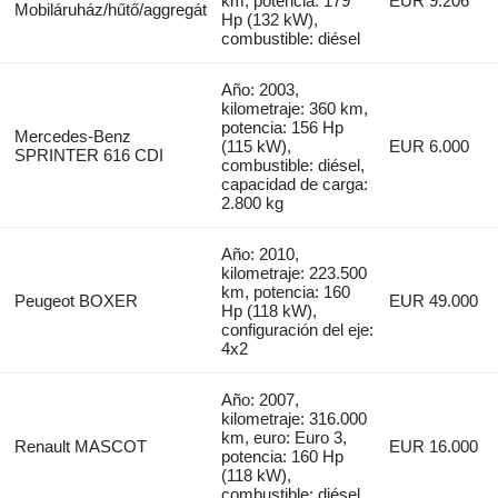
km, potencia: 179
EUR 9.206
Mobiláruház/hűtő/aggregát
Hp (132 kW),
combustible: diésel
Año: 2003,
kilometraje: 360 km,
potencia: 156 Hp
Mercedes-Benz
(115 kW),
EUR 6.000
SPRINTER 616 CDI
combustible: diésel,
capacidad de carga:
2.800 kg
Año: 2010,
kilometraje: 223.500
km, potencia: 160
Peugeot BOXER
EUR 49.000
Hp (118 kW),
configuración del eje:
4x2
Año: 2007,
kilometraje: 316.000
km, euro: Euro 3,
Renault MASCOT
EUR 16.000
potencia: 160 Hp
(118 kW),
combustible: diésel