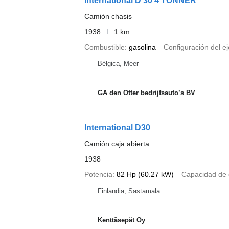
International D 30 4 TONNER
Camión chasis
1938
1 km
Combustible
gasolina
Configuración del ej
Bélgica, Meer
GA den Otter bedrijfsauto’s BV
International D30
Camión caja abierta
1938
Potencia
82 Hp (60.27 kW)
Capacidad de 
Finlandia, Sastamala
Kenttäsepät Oy