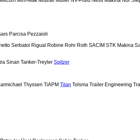
Milcom
Mim-Mak
Mistrall
Müller
NV-Fluid
Ness Makina
Nor Sle
sars
Parcisa
Pezzaioli
hetto Serbatoi
Rigual
Robine
Rohr
Roth
SACIM
STK Makina
S
tra
Sinan Tanker-Treyler
Spitzer
armichael
Thyssen
TiAPM
Titan
Tolsma
Trailer Engineering
Tra