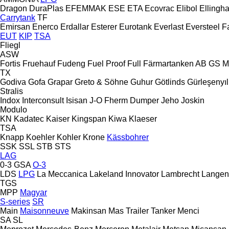
Dragon
DuraPlas
EFEMMAK
ESE
ETA
Ecovrac
Elibol
Ellingh
Carrytank
TF
Emirsan
Enerco
Erdallar
Esterer
Eurotank
Everlast
Eversteel
F
EUT
KIP
TSA
Fliegl
ASW
Fortis
Fruehauf
Fudeng
Fuel Proof
Full
Färmartanken AB
GS M
TX
Godiva
Gofa
Grapar
Greto & Söhne
Guhur
Götlinds
Gürleşenyıl
Stralis
Indox
Interconsult
Isisan
J-O Fherm Dumper
Jeho
Joskin
Modulo
KN
Kadatec
Kaiser
Kingspan
Kiwa
Klaeser
TSA
Knapp
Koehler
Kohler
Krone
Kässbohrer
SSK
SSL
STB
STS
LAG
0-3
GSA
O-3
LDS
LPG
La Meccanica
Lakeland Innovator
Lambrecht
Langen
TGS
MPP
Magyar
S-series
SR
Main
Maisonneuve
Makinsan
Mas Trailer Tanker
Menci
SA
SL