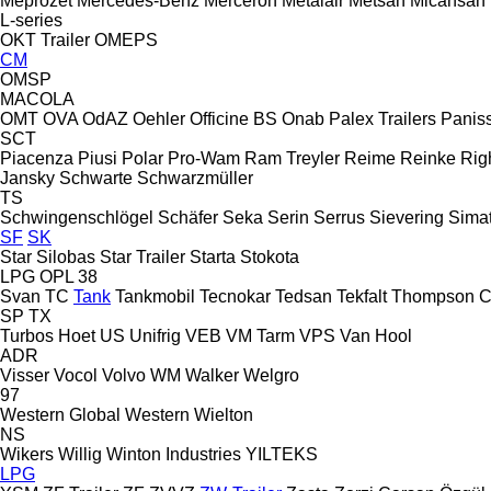
Meprozet
Mercedes-Benz
Merceron
Metalair
Metsan
Micansan
L-series
OKT Trailer
OMEPS
CM
OMSP
MACOLA
OMT
OVA
OdAZ
Oehler
Officine BS
Onab
Palex Trailers
Panis
SCT
Piacenza
Piusi
Polar
Pro-Wam
Ram Treyler
Reime
Reinke
Rig
Jansky
Schwarte
Schwarzmüller
TS
Schwingenschlögel
Schäfer
Seka
Serin
Serrus
Sievering
Sima
SF
SK
Star Silobas
Star Trailer
Starta
Stokota
LPG
OPL 38
Svan
TC
Tank
Tankmobil
Tecnokar
Tedsan
Tekfalt
Thompson C
SP
TX
Turbos Hoet
US
Unifrig
VEB
VM Tarm
VPS
Van Hool
ADR
Visser
Vocol
Volvo
WM
Walker
Welgro
97
Western Global
Western
Wielton
NS
Wikers
Willig
Winton Industries
YILTEKS
LPG