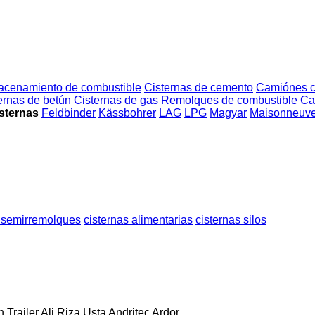
acenamiento de combustible
Cisternas de cemento
Camiónes c
ernas de betún
Cisternas de gas
Remolques de combustible
Ca
isternas
Feldbinder
Kässbohrer
LAG
LPG
Magyar
Maisonneuv
 semirremolques
cisternas alimentarias
cisternas silos
 Trailer
Ali Riza Usta
Andritec
Ardor