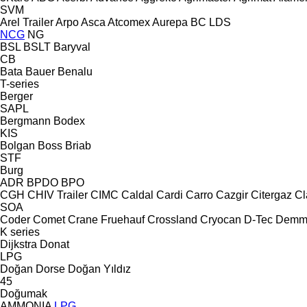
SVM
Arel Trailer
Arpo
Asca
Atcomex
Aurepa
BC LDS
NCG
NG
BSL
BSLT
Baryval
CB
Bata
Bauer
Benalu
T-series
Berger
SAPL
Bergmann
Bodex
KIS
Bolgan
Boss
Briab
STF
Burg
ADR
BPDO
BPO
CGH
CHIV Trailer
CIMC
Caldal
Cardi
Carro
Cazgir
Citergaz
Cl
SOA
Coder
Comet
Crane Fruehauf
Crossland
Cryocan
D-Tec
Demm
K series
Dijkstra
Donat
LPG
Doğan Dorse
Doğan Yıldız
45
Doğumak
AMMONIA
LPG