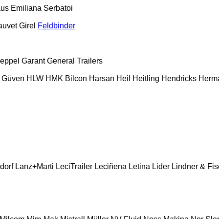
aus
Emiliana Serbatoi
auvet Girel
Feldbinder
eppel
Garant
General Trailers
Güven
HLW
HMK Bilcon
Harsan
Heil
Heitling
Hendricks
Herm
dorf
Lanz+Marti
LeciTrailer
Leciñena
Letina
Lider
Lindner & Fis