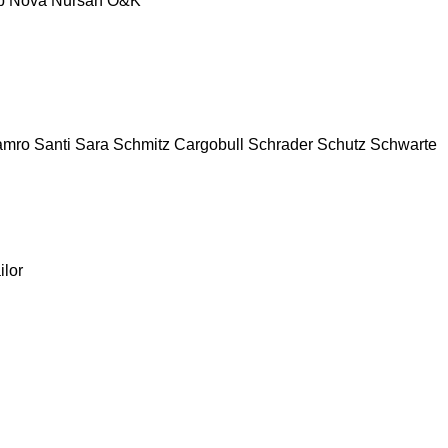
p
Nova
Nursan
O&K
amro
Santi
Sara
Schmitz Cargobull
Schrader
Schutz
Schwarte
ilor