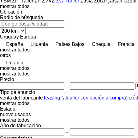
YSM
ZF Trailer
ZF
ZVVZ
ZW-Trailer
Zasta
Zorzi
Çarsan
Özgül
mostrar todos
Ubicación
Radio de búsqueda
Uruguay
Europa
España
Lituania
Países Bajos
Chequia
Francia
mostrar todos
otros
Ucrania
mostrar todos
mostrar todos
Precio
–
Tipo de anuncio
venta
del fabricante
leasing (alquiler con opción a compra)
créd
mostrar todos
Estado
nuevo
usados
mostrar todos
Año de fabricación
–