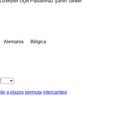
Öztreyler
Üçel Paslanmaz
Şahin Tanker
Alemania
Bélgica
ito
a plazos
permuta
intercambio