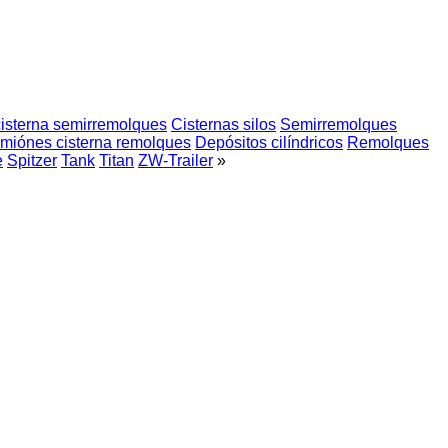
isterna semirremolques
Cisternas silos
Semirremolques
miónes cisterna remolques
Depósitos cilíndricos
Remolques
e
Spitzer
Tank
Titan
ZW-Trailer
»