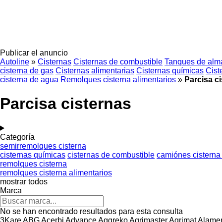
Publicar el anuncio
Autoline
»
Cisternas
Cisternas de combustible
Tanques de alm
cisterna de gas
Cisternas alimentarias
Cisternas químicas
Cist
cisterna de agua
Remolques cisterna alimentarios
»
Parcisa c
Parcisa cisternas
Categoría
semirremolques cisterna
cisternas químicas
cisternas de combustible
camiónes cisterna
remolques cisterna
remolques cisterna alimentarios
mostrar todos
Marca
No se han encontrado resultados para esta consulta
3Kare
ABG
Acerbi
Advance
Aggreko
Agrimaster
Agrimat
Alamen